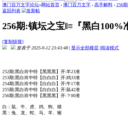
澳门百万文字论坛
»
网站首页
›
澳门百万文字
›
高手解料
›
256
返回列表
256期:镇坛之宝‖≡『黑白100%
[复制链接]
发表于 2025-9-12 23:43:48
|
显示全部楼层
|
阅读模式
252期:黑白肖中特【黑黑黑】开:羊23准
253期:黑白肖中特【白白白】开:鸡33准
254期:黑白肖中特【白白白】开:牛17准
255期:黑白肖中特【白白白】开:鼠42准
256期:黑白肖中特【黑黑黑】开:？00准
白：鼠、牛、虎、鸡、狗、猪
黑：兔、龙、蛇、马、羊、猴