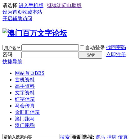
请选择
进入手机版
|
继续访问电脑版
设为首页
收藏本站
开启辅助访问
找回密码
自动登录
密码
立即注册
登录
快捷导航
网站首页
BBS
玄机资料
高手资料
文字资料
红字信箱
马会传真
金旺旺信箱
澳门跑马
澳门跑狗
搜索
热搜:
跑马
挂牌
传真
搜索