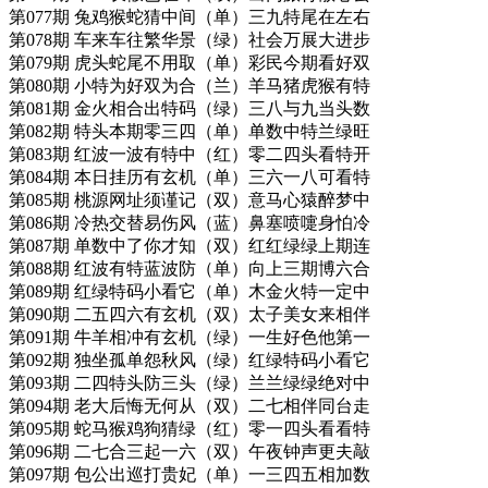
第077期 兔鸡猴蛇猜中间（单）三九特尾在左右
第078期 车来车往繁华景（绿）社会万展大进步
第079期 虎头蛇尾不用取（单）彩民今期看好双
第080期 小特为好双为合（兰）羊马猪虎猴有特
第081期 金火相合出特码（绿）三八与九当头数
第082期 特头本期零三四（单）单数中特兰绿旺
第083期 红波一波有特中（红）零二四头看特开
第084期 本日挂历有玄机（单）三六一八可看特
第085期 桃源网址须谨记（双）意马心猿醉梦中
第086期 冷热交替易伤风（蓝）鼻塞喷嚏身怕冷
第087期 单数中了你才知（双）红红绿绿上期连
第088期 红波有特蓝波防（单）向上三期博六合
第089期 红绿特码小看它（单）木金火特一定中
第090期 二五四六有玄机（双）太子美女来相伴
第091期 牛羊相冲有玄机（绿）一生好色他第一
第092期 独坐孤单怨秋风（绿）红绿特码小看它
第093期 二四特头防三头（绿）兰兰绿绿绝对中
第094期 老大后悔无何从（双）二七相伴同台走
第095期 蛇马猴鸡狗猜绿（红）零一四头看看特
第096期 二七合三起一六（双）午夜钟声更夫敲
第097期 包公出巡打贵妃（单）一三四五相加数