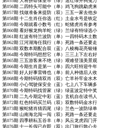
第055期 大将拼命保皇帝（绿）送红绿开狗兔万
第056期 二四特头可能中（单）鸡飞狗跳勐虎来
第057期 找做准备来提防（双）三五一家去他乡
第058期 十二生肖任你选（红）土金水号是铁定
第059期 今期就看小数号（红）蛇猪虎肖有参考
第060期 看好猴龙狗羊蛇（绿）兰绿有特绿选小
第061期 红波有特兰波防（单）一四特码木土数
第062期 江河湖海任我行（单）死路一条还要走
第063期 双数本期配合双（蓝）八棱梅花亮银锤
第064期 今期特玛想想它（单）三三上下左右好
第065期 三五游客来不绝（绿）艰难登顶美景观
第066期 今期生肖是第一（单）四六旺特迎牛年
第067期 好人好事雷锋也（单）前人种德后人收
第068期 今期特码猜双肖（双）亡羊补牢金水木
第069期 小心驾驶保安全（蓝）七上八下车辆多
第070期 今期特码找管家（绿）绿蓝波定特中奖
第071期 二九今期定中彩（蓝）玄机自在读书人
第072期 红色特码买兰码（双）双数特码金水行
第073期 猴蛇猪肖猜四尾（绿）兰色一波防绿单
第074期 山南海北闯一闯（双）死路一条还要走
第075期 四季耕耘五谷丰（单）风云龙虎四门开
第076期 十一长假已在即（双）出门旅行散心去