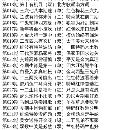
第013期 第十有机寻（双）北方歌谣南方调
第014期 三六七八本期连（单）红色梅花三六九
第015期 兰波有特你来算（兰）特肖就在前二期
第016期 牛鬼蛇神四方躲（单）狼狈为奸乱朝纲
第017期 新年将至小孩欢（绿）红包收来口袋满
第018期 木金火特一定中（双）模仿始终有漏洞
第019期 二五四六有玄机（双）太子美女来相伴
第020期 红波有特兰波防（单）一四特码木土数
第021期 三代英豪杨家将（双）保家卫国求边关
第022期 交通高峰需谨慎（双）平安是金为真理
第023期 今期生肖是第一（单）四六旺特迎牛年
第024期 白昼入梦真轻松（单）金乌西坠玉兔升
第025期 二三两头可能出（红）红红特波看着来
第026期 虎鸡兔牛马肖死（双）特码红绿首选红
第027期 十二生肖是福哥（红）只是头脑有点愚
第028期 虎头蛇尾不用取（单）彩民今期看好双
第029期 马到成功奏凯歌（双）羊在草原要吃草
第030期 今期生肖狗和猴（红）特码红数道分明
第031期 红绿特波没问题（双）金榜题名定牛蛇
第032期 美女送特开金花（绿）二五兄弟不离家
第033期 双数中奖是必然（双）兰红特码兰也好