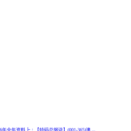
26年全年资料┣：【特码总纲诗】(001-365)澳 ...