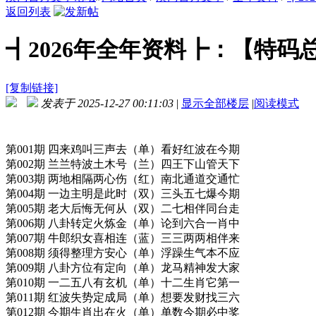
返回列表
┫2026年全年资料┣：【特码总纲诗
[复制链接]
发表于 2025-12-27 00:11:03
|
显示全部楼层
|
阅读模式
第001期 四来鸡叫三声去（单）看好红波在今期
第002期 兰兰特波土木号（兰）四王下山管天下
第003期 两地相隔两心伤（红）南北通道交通忙
第004期 一边主明是此时（双）三头五七爆今期
第005期 老大后悔无何从（双）二七相伴同台走
第006期 八卦转定火炼金（单）论到六合一肖中
第007期 牛郎织女喜相连（蓝）三三两两相伴来
第008期 须得整理方安心（单）浮躁生气本不应
第009期 八卦方位有定向（单）龙马精神发大家
第010期 一二五八有玄机（单）十二生肖它第一
第011期 红波失势定成局（单）想要发财找三六
第012期 今期生肖出在火（单）单数今期必中奖