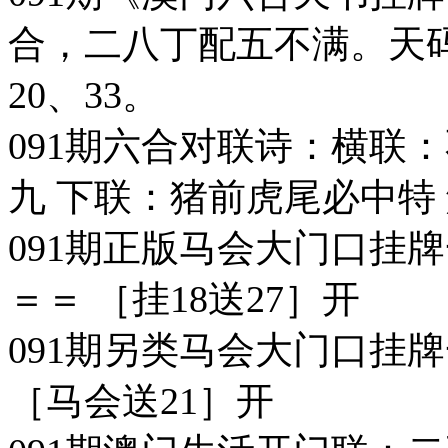
合，二八丁配五不满。天码：0
20、33。
091期六合对联诗：横联
九 下联：猪前虎尾必中特 
091期正版马会大门口挂
＝＝ ［挂18送27］开
091期另类马会大门口挂
［马会送21］开