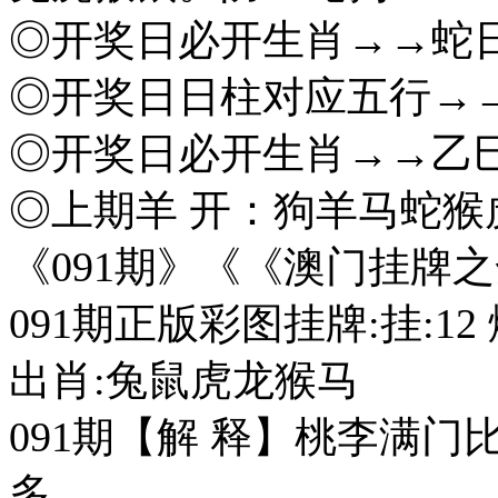
◎开奖日必开生肖→→蛇
◎开奖日日柱对应五行→
◎开奖日必开生肖→→乙
◎上期羊 开：狗羊马蛇猴
《091期》《《澳门挂牌
091期正版彩图挂牌:挂:12
出肖:兔鼠虎龙猴马
091期【解 释】桃李满
多。