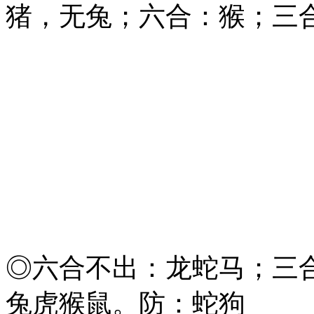
猪，无兔；六合：猴；三
◎六合不出：龙蛇马；三
兔虎猴鼠。防：蛇狗