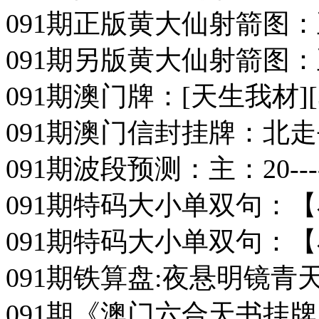
091期正版黄大仙射箭图：正14
091期另版黄大仙射箭图：正43
091期澳门牌：[天生我材][3
091期澳门信封挂牌：北走
091期波段预测：主：20----29
091期特码大小单双句：
091期特码大小单双句：
091期铁算盘:夜悬明镜
091期《澳门六合天书挂