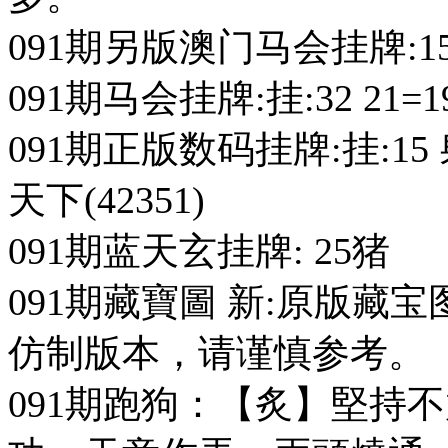
091期另版澳门马会挂牌:1
091期马会挂牌:挂:32 21=1
091期正版数码挂牌:挂:15
天下(42351)
091期蓝天玄挂牌: 25猪
091期藏寶圖 新:原版
仿制版本，请谨慎参考。
091期跑狗：【炙】堅持