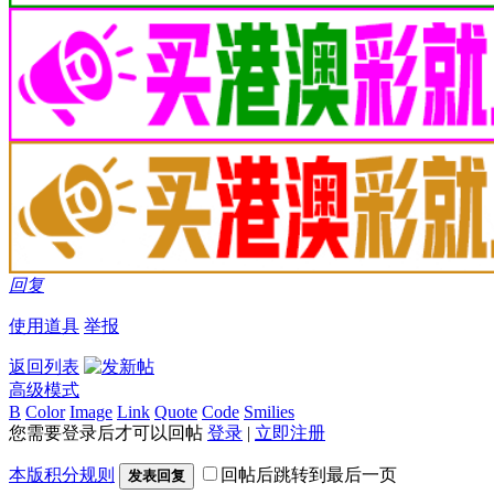
回复
使用道具
举报
返回列表
高级模式
B
Color
Image
Link
Quote
Code
Smilies
您需要登录后才可以回帖
登录
|
立即注册
本版积分规则
回帖后跳转到最后一页
发表回复