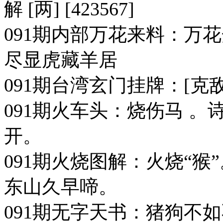
解 [两] [423567]
091期内部万花来料：万
尽显虎藏羊居
091期台湾玄门挂牌：[克敌制
091期火车头：烧伤马 
开。
091期火烧图解：火烧“
东山久早啼。
091期无字天书：猪狗不