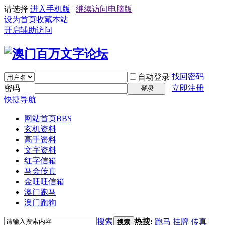
请选择
进入手机版
|
继续访问电脑版
设为首页
收藏本站
开启辅助访问
找回密码
自动登录
密码
立即注册
登录
快捷导航
网站首页
BBS
玄机资料
高手资料
文字资料
红字信箱
马会传真
金旺旺信箱
澳门跑马
澳门跑狗
搜索
热搜:
跑马
挂牌
传真
搜索