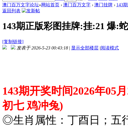
澳门百万文字论坛
»
网站首页
›
澳门百万文字
›
澳门挂牌
›
143
返回列表
143期正版彩图挂牌:挂:21 爆:
[复制链接]
发表于 2026-5-23 00:43:18
|
显示全部楼层
|
阅读模式
143期开奖时间2026年05
初七 鸡冲兔)
◎生肖属性：丁酉日；五