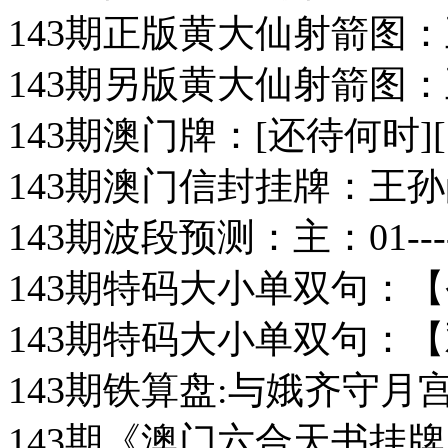
143期正版黄大仙射箭图：正37
143期另版黄大仙射箭图：正45
143期澳门牌：[还待何时][1
143期澳门信封挂牌：王孙
143期波段预测：主：01----20
143期特码大小单双句：
143期特码大小单双句：
143期铁算盘:与娥齐守
143期《澳门六合天书挂