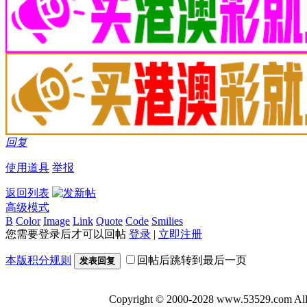
回复
使用道具
举报
返回列表
高级模式
B
Color
Image
Link
Quote
Code
Smilies
您需要登录后才可以回帖
登录
|
立即注册
本版积分规则
回帖后跳转到最后一页
发表回复
Copyright © 2000-2028 www.53529