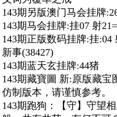
143期另版澳门马会挂牌:2
143期马会挂牌:挂07 射21=
143期正版数码挂牌:挂:04
新事(38427)
143期蓝天玄挂牌:44猪
143期藏寶圖 新:原版
仿制版本，请谨慎参考。
143期跑狗：【守】守望