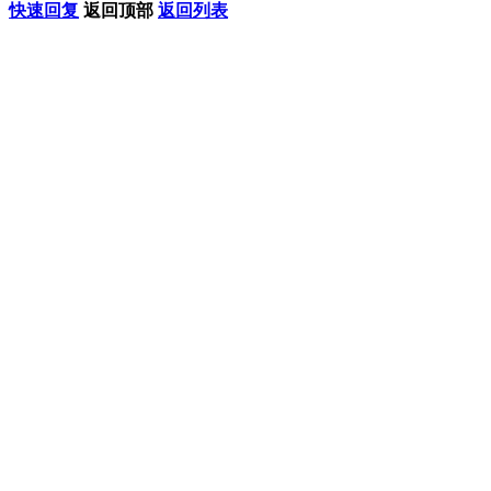
快速回复
返回顶部
返回列表