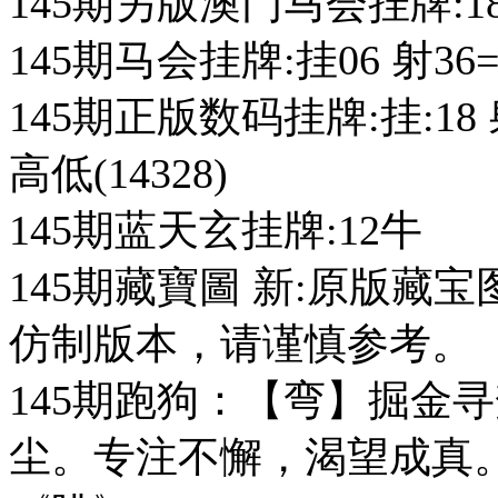
145期另版澳门马会挂牌:1
145期马会挂牌:挂06 射36=
145期正版数码挂牌:挂:18
高低(14328)
145期蓝天玄挂牌:12牛
145期藏寶圖 新:原版
仿制版本，请谨慎参考。
145期跑狗：【弯】掘金
尘。专注不懈，渴望成真