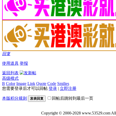
回复
使用道具
举报
返回列表
高级模式
B
Color
Image
Link
Quote
Code
Smilies
您需要登录后才可以回帖
登录
|
立即注册
本版积分规则
回帖后跳转到最后一页
发表回复
Copyright © 2000-2028 www.53529