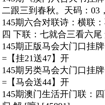
二跟三到春秋。天码：03，15，
145期六合对联诗：横联
四 下联：七就合三看六尾 
145期正版马会大门口挂
=【挂21送47】开
145期另类马会大门口挂
=【马会送44】开
145期澳门生活开门联：