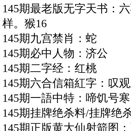
145期最老版无字天书：
样。猴16
145期九宫禁肖：蛇
145期必中人物：济公
145期二字经：红桃
145期六合信箱紅字：叹观止矣 
145期一語中特：啼饥号寒
145期挂牌绝杀料/挂牌绝
145期正版黄大仙射箭图：正28