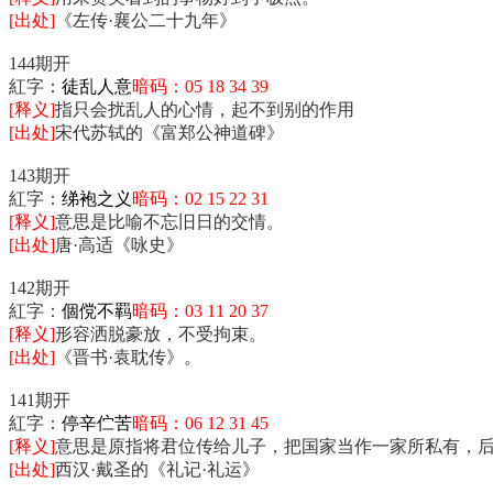
[出处]
《左传·襄公二十九年》
144期开
紅字：
徒乱人意
暗码：05 18 34 39
[释义]
指只会扰乱人的心情，起不到别的作用
[出处]
宋代苏轼的《富郑公神道碑》
143期开
紅字：
绨袍之义
暗码：02 15 22 31
[释义]
意思是比喻不忘旧日的交情。
[出处]
唐·高适《咏史》
142期开
紅字：
個傥不羁
暗码：03 11 20 37
[释义]
形容洒脱豪放，不受拘束。
[出处]
《晋书·袁耽传》。
141期开
紅字：
停辛伫苦
暗码：06 12 31 45
[释义]
意思是原指将君位传给儿子，把国家当作一家所私有，
[出处]
西汉·戴圣的《礼记·礼运》