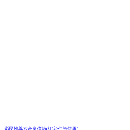
期：彩民推荐六合皇信箱(紅字:使智使勇） ...