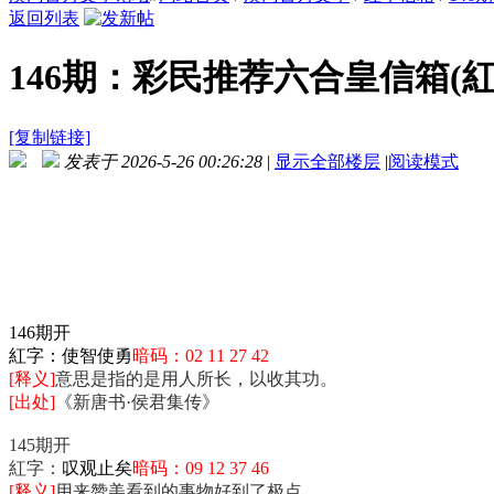
返回列表
146期：彩民推荐六合皇信箱(
[复制链接]
发表于 2026-5-26 00:26:28
|
显示全部楼层
|
阅读模式
146期开
紅字：
使智使勇
暗码：02 11 27 42
[释义]
意思是指的是用人所长，以收其功。
[出处]
《新唐书·侯君集传》
145期开
紅字：
叹观止矣
暗码：09 12 37 46
[释义]
用来赞美看到的事物好到了极点。