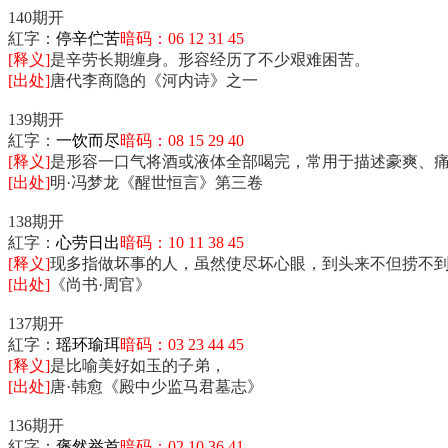
140期开
紅字：
停辛伫苦
暗码：06 12 31 45
[释义]
是辛劳长期缠身。形容经历了不少艰难困苦。
[出处]
唐代李商隐的《河内诗》之一
139期开
紅字：
一饮而尽
暗码：08 15 29 40
[释义]
是形容一口气将酒或液体全部喝完，常用于描述豪爽、
[出处]
明·冯梦龙《醒世恒言》第三卷
138期开
紅字：
心劳日出
暗码：10 11 38 45
[释义]
现多指做坏事的人，虽然使尽坏心眼，到头来不但捞不
[出处]
《尚书·周官》
137期开
紅字：
瑶环瑜珥
暗码：03 23 44 45
[释义]
是比喻美好如玉的子弟，
[出处]
唐·韩愈《殿中少监马君墓志》
136期开
紅字：
褒然举首
暗码：02 10 36 41