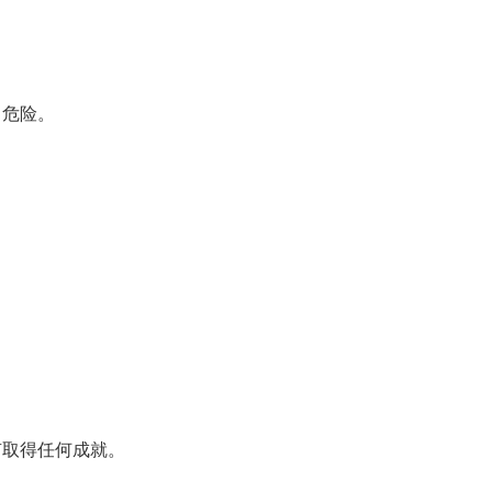
。
常危险。
有取得任何成就。