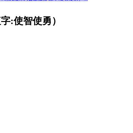
紅字:使智使勇）