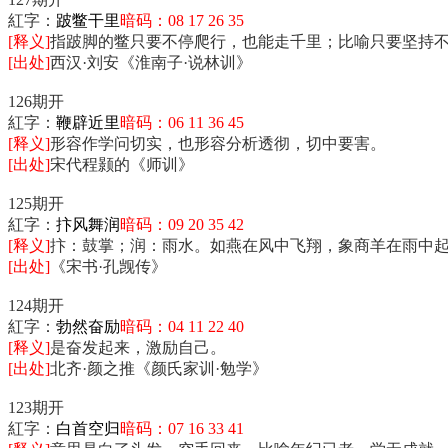
紅字：
跛鳖干里
暗码：08 17 26 35
[释义]
指跛脚的鳖只要不停爬行，也能走千里；比喻只要坚持
[出处]
西汉·刘安《淮南子·说林训》
126期开
紅字：
鞭辟近里
暗码：06 11 36 45
[释义]
形容作学问切实，也形容分析透彻，切中要害。
[出处]
宋代程颢的《师训》
125期开
紅字：
抃风舞润
暗码：09 20 35 42
[释义]
抃：鼓掌；润：雨水。如燕在风中飞翔，象商羊在雨中
[出处]
《宋书·孔觊传》
124期开
紅字：
勃然奋励
暗码：04 11 22 40
[释义]
是奋发起来，激励自己。
[出处]
北齐·颜之推《颜氏家训·勉学》
123期开
紅字：
白首空归
暗码：07 16 33 41