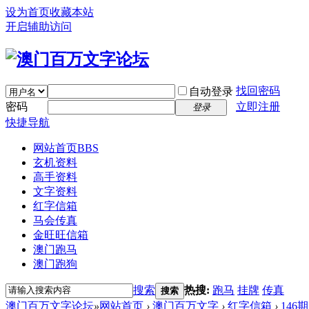
设为首页
收藏本站
开启辅助访问
找回密码
自动登录
密码
立即注册
登录
快捷导航
网站首页
BBS
玄机资料
高手资料
文字资料
红字信箱
马会传真
金旺旺信箱
澳门跑马
澳门跑狗
搜索
热搜:
跑马
挂牌
传真
搜索
澳门百万文字论坛
»
网站首页
›
澳门百万文字
›
红字信箱
›
146