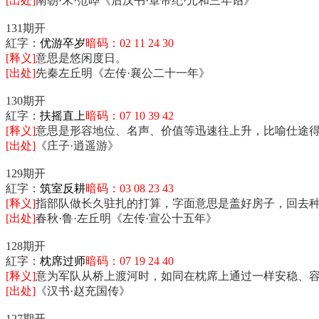
[出处]
南朝·宋·范晔《后汉书·章帝纪·元和三年诏》
131期开
紅字：
优游卒岁
暗码：02 11 24 30
[释义]
意思是悠闲度日。
[出处]
先秦左丘明《左传·襄公二十一年》
130期开
紅字：
扶摇直上
暗码：07 10 39 42
[释义]
意思是形容地位、名声、价值等迅速往上升，比喻仕途
[出处]
《庄子·逍遥游》
129期开
紅字：
筑室反耕
暗码：03 08 23 43
[释义]
指部队做长久驻扎的打算，字面意思是盖好房子，回去
[出处]
春秋·鲁·左丘明《左传·宣公十五年》
128期开
紅字：
枕席过师
暗码：07 19 24 40
[释义]
意为军队从桥上渡河时，如同在枕席上通过一样安稳、
[出处]
《汉书·赵充国传》
127期开