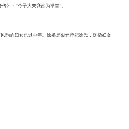
传》：“今子大夫褎然为举首”。
有风韵的妇女已过中年。徐娘是梁元帝妃徐氏，泛指妇女