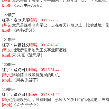
[释义]
意思是白了头发，空手回来，比喻年纪已老，学无成就
[出处]
《后汉书·献帝纪》
122期开
紅字：
春冰虎尾
暗码：03 10 27 38
[释义]
意思是踩着老虎尾巴，走在春天的薄冰上，比喻处境非
[出处]
《尚书·君牙》
121期开
紅字：
从容就义
暗码：09.37.43.48
[释义]
指无所畏惧地为正义事业而牺牲
[出处]
宋·朱熹《近思录》
120期开
紅字：
蹉跎日月
暗码：05 18 31 44
[释义]
比喻怀才以等待施展的时机。
[出处]
《周易·系辞下》
119期开
紅字：
蹉跎日月
暗码：05 18 31 44
[释义]
是虚度光阴，浪费时间，形容人的岁月白白地流逝，没
[出处]
《孟子·告子上》