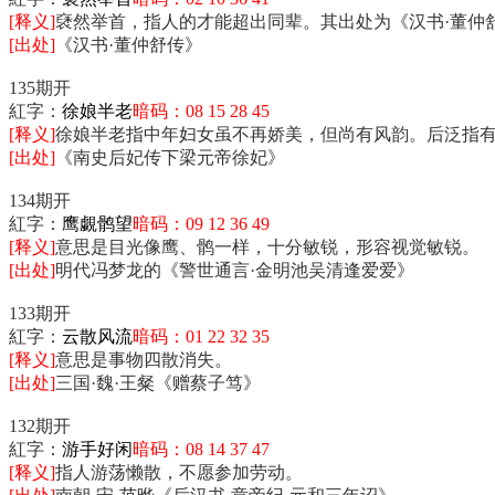
[释义]
褎然举首，指人的才能超出同辈。其出处为《汉书·董仲舒
[出处]
《汉书·董仲舒传》
135期开
紅字：
徐娘半老
暗码：08 15 28 45
[释义]
徐娘半老指中年妇女虽不再娇美，但尚有风韵。后泛指
[出处]
《南史后妃传下梁元帝徐妃》
134期开
紅字：
鹰覷鹘望
暗码：09 12 36 49
[释义]
意思是目光像鹰、鹘一样，十分敏锐，形容视觉敏锐。
[出处]
明代冯梦龙的《警世通言·金明池吴清逢爱爱》
133期开
紅字：
云散风流
暗码：01 22 32 35
[释义]
意思是事物四散消失。
[出处]
三国·魏·王粲《赠蔡子笃》
132期开
紅字：
游手好闲
暗码：08 14 37 47
[释义]
指人游荡懒散，不愿参加劳动。