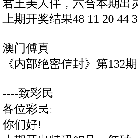
君王美人伴，六合本期出
上期开奖结果48 11 20 44 3
澳门傅真
《内部绝密信封》第132
----致彩民
各位彩民:
你们好!