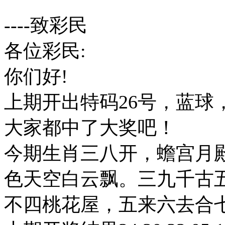
----致彩民
各位彩民:
你们好!
上期开出特码26号，蓝球
大家都中了大奖吧！
今期生肖三八开，蟾宫月
色天空白云飘。三九千古
不四桃花屋，五来六去合