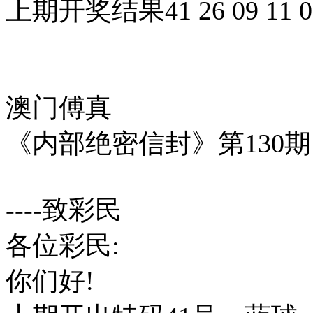
上期开奖结果41 26 09 11 0
澳门傅真
《内部绝密信封》第130
----致彩民
各位彩民:
你们好!