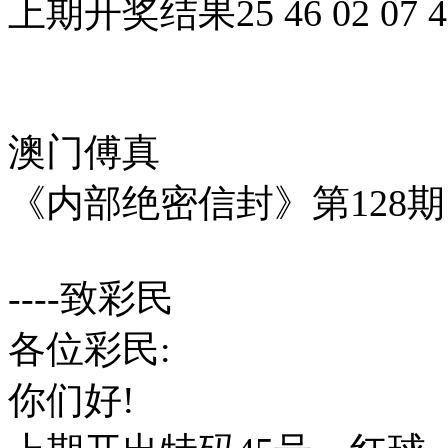
上期开奖结果25 46 02 07 4
澳门傅真
《内部绝密信封》第128
----致彩民
各位彩民:
你们好!