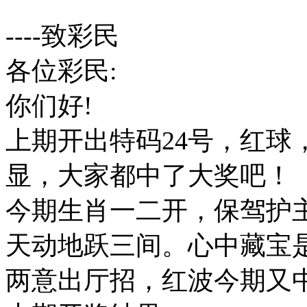
----致彩民
各位彩民:
你们好!
上期开出特码24号，红球
显，大家都中了大奖吧！
今期生肖一二开，保驾护
天动地跃三间。心中藏宝
两意出厅招，红波今期又