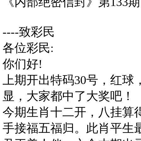
《内部绝密信封》第133
----致彩民
各位彩民:
你们好!
上期开出特码30号，红球
显，大家都中了大奖吧！
今期生肖十二开，八挂算
手接福五福归。此肖平生