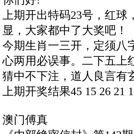
上期开出特码23号，红球
显，大家都中了大奖吧！
今期生肖一三开，定须八
心两用必误事。二下五上
猜中不下注，道人良言有
上期开奖结果45 15 26 21 1
澳门傅真