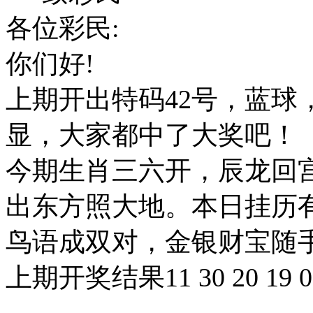
各位彩民:
你们好!
上期开出特码42号，蓝球
显，大家都中了大奖吧！
今期生肖三六开，辰龙回
出东方照大地。本日挂历
鸟语成双对，金银财宝随
上期开奖结果11 30 20 19 0