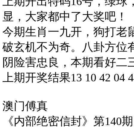
上期开出特码16号，绿球
显，大家都中了大奖吧！
今期生肖一九开，狗打老
破玄机不为奇。八卦方位
阴险害忠良，本期看好二
上期开奖结果13 10 42 04 4
澳门傅真
《内部绝密信封》第140