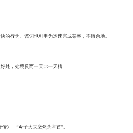
痛快的行为。该词也引申为迅速完成某事，不留余地。
到好处，处境反而一天比一天糟
传》：“今子大夫褎然为举首”。