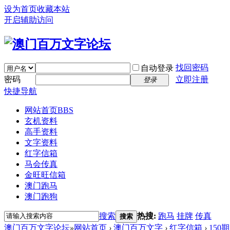
设为首页
收藏本站
开启辅助访问
找回密码
自动登录
密码
立即注册
登录
快捷导航
网站首页
BBS
玄机资料
高手资料
文字资料
红字信箱
马会传真
金旺旺信箱
澳门跑马
澳门跑狗
搜索
热搜:
跑马
挂牌
传真
搜索
澳门百万文字论坛
»
网站首页
›
澳门百万文字
›
红字信箱
›
150