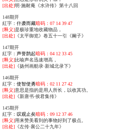
[出处]
明·施耐庵《水浒传》第十八回
148期开
紅字：
什袭而藏
暗码：07 14 39 47
[释义]
是极珍重地收藏物品，
[出处]
《太平御览》卷五十一引《阚子》
147期开
紅字：
声誉鹊起
暗码：04 12 33 45
[释义]
比喻声名迅速增高，
[出处]
《扬州画舫录·新城北录下》
146期开
紅字：
使智使勇
暗码：02 11 27 42
[释义]
意思是指的是用人所长，以收其功。
[出处]
《新唐书·侯君集传》
145期开
紅字：
叹观止矣
暗码：09 12 37 46
[释义]
用来赞美看到的事物好到了极点。
[出处]
《左传·襄公二十九年》