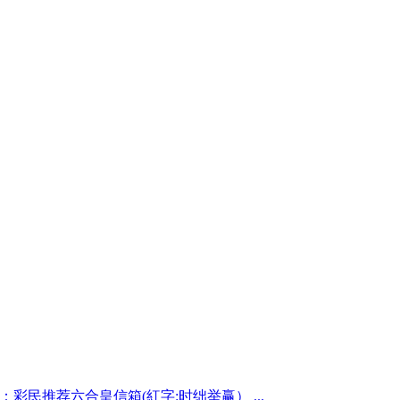
期：彩民推荐六合皇信箱(紅字:时绌举赢） ...