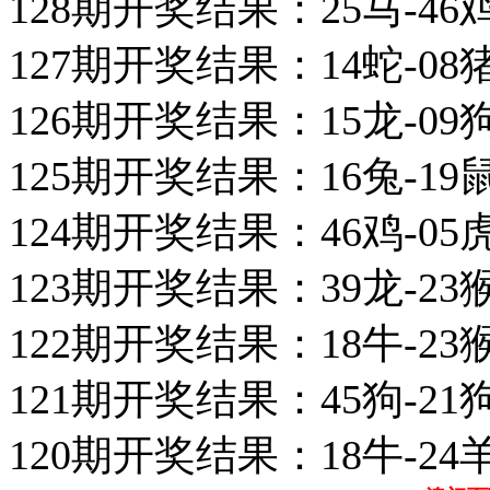
128期开奖结果：25马-46鸡-
127期开奖结果：14蛇-08猪-
126期开奖结果：15龙-09狗-
125期开奖结果：16兔-19鼠-
124期开奖结果：46鸡-05虎-
123期开奖结果：39龙-23猴-
122期开奖结果：18牛-23猴-
121期开奖结果：45狗-21狗-
120期开奖结果：18牛-24羊-