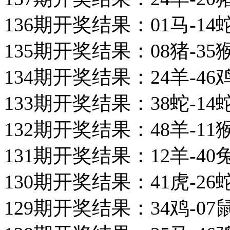
136期开奖结果：01马-14蛇-
135期开奖结果：08猪-35猴-
134期开奖结果：24羊-46鸡-
133期开奖结果：38蛇-14蛇-
132期开奖结果：48羊-11猴-
131期开奖结果：12羊-40兔-
130期开奖结果：41虎-26蛇-
129期开奖结果：34鸡-07鼠-