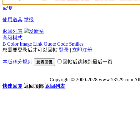
回复
使用道具
举报
返回列表
高级模式
B
Color
Image
Link
Quote
Code
Smilies
您需要登录后才可以回帖
登录
|
立即注册
本版积分规则
回帖后跳转到最后一页
发表回复
Copyright © 2000-2028 www.53529
快速回复
返回顶部
返回列表