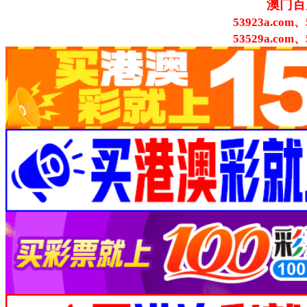
澳门百
53923a.com、
53529a.com、