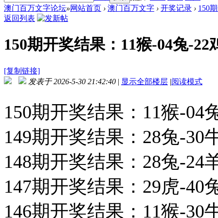
澳门百万文字论坛
»
网站首页
›
澳门百万文字
›
开奖记录
›
150期
返回列表
150期开奖结果：11猴-04兔-22鸡
[复制链接]
发表于 2026-5-30 21:42:40
|
显示全部楼层
|
阅读模式
150期开奖结果：11猴-04兔-
149期开奖结果：28兔-30牛-
148期开奖结果：28兔-24羊-
147期开奖结果：29虎-40兔-
146期开奖结果：11猴-30牛-