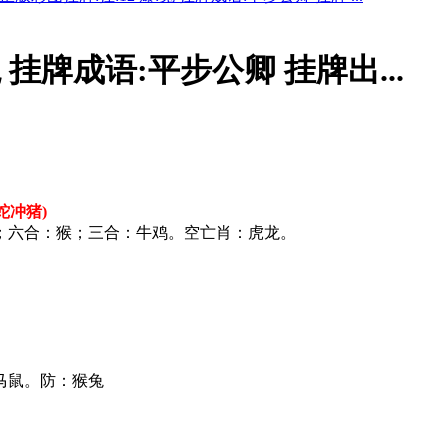
兔 挂牌成语:平步公卿 挂牌出...
蛇冲猪)
；六合：猴；三合：牛鸡。空亡肖：虎龙。
马鼠。防：猴兔