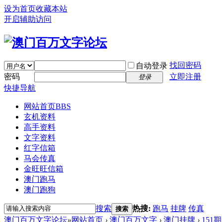
设为首页
收藏本站
开启辅助访问
找回密码
自动登录
密码
立即注册
登录
快捷导航
网站首页
BBS
玄机资料
高手资料
文字资料
红字信箱
马会传真
金旺旺信箱
澳门跑马
澳门跑狗
搜索
热搜:
跑马
挂牌
传真
搜索
澳门百万文字论坛
»
网站首页
›
澳门百万文字
›
澳门挂牌
›
151