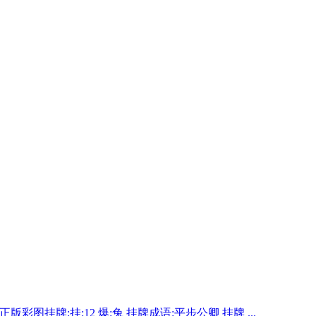
期正版彩图挂牌:挂:12 爆:兔 挂牌成语:平步公卿 挂牌 ...