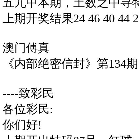
五九中本期，土数之中寻
上期开奖结果24 46 40 44 2
澳门傅真
《内部绝密信封》第134
----致彩民
各位彩民:
你们好!