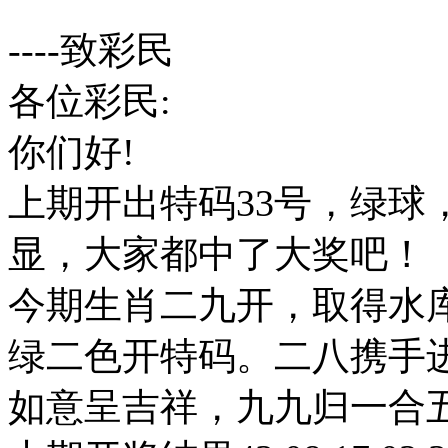
----致彩民
各位彩民:
你们好!
上期开出特码33号，绿球
显，大家都中了大奖吧！
今期生肖二九开，取得水
绿二色开特码。二八携手
如意呈吉祥，九九归一合