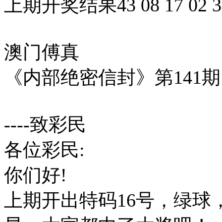
上期开奖结果43 08 17 02 3
澳门傅真
《内部绝密信封》第141
----致彩民
各位彩民:
你们好!
上期开出特码16号，绿球