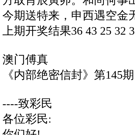
今期送特来，申西遇空金
上期开奖结果36 43 25 32 3
澳门傅真
《内部绝密信封》第145
----致彩民
各位彩民:
你们好!