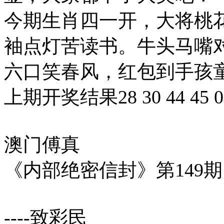
今期生肖四一开，大将桃
袖点灯苦读书。牛头马嘴
六口笑春风，红包到手孩
上期开奖结果28 30 44 45 0
澳门傅真
《内部绝密信封》第149
----致彩民