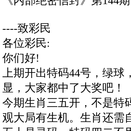
《内部绝密信封》第144
----致彩民
各位彩民:
你们好!
上期开出特码44号，绿球
显，大家都中了大奖吧！
今期生肖三五开，不是特
观大局有生机。生肖还需