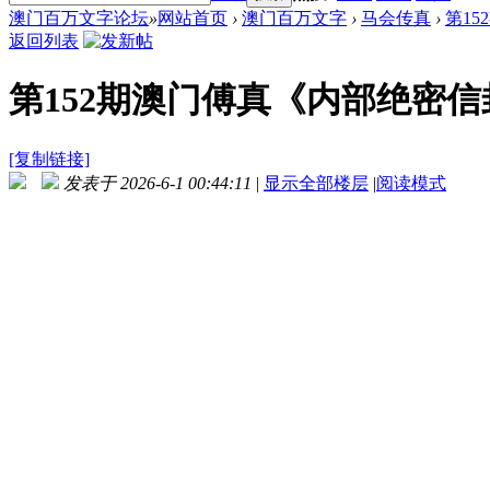
澳门百万文字论坛
»
网站首页
›
澳门百万文字
›
马会传真
›
第15
返回列表
第152期澳门傅真《内部绝密信
[复制链接]
发表于 2026-6-1 00:44:11
|
显示全部楼层
|
阅读模式