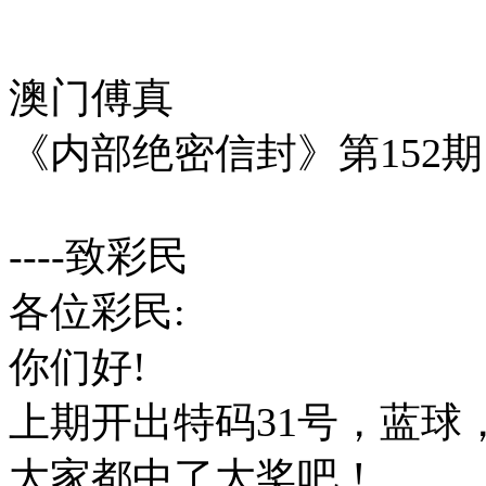
澳门傅真
《内部绝密信封》第152
----致彩民
各位彩民:
你们好!
上期开出特码31号，蓝球
大家都中了大奖吧！