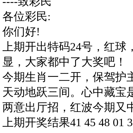
----致彩民
各位彩民:
你们好!
上期开出特码24号，红球
显，大家都中了大奖吧！
今期生肖一二开，保驾护
天动地跃三间。心中藏宝
两意出厅招，红波今期又
上期开奖结果41 45 48 01 3