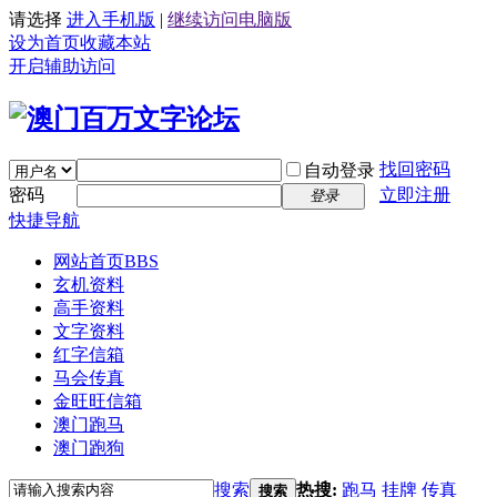
请选择
进入手机版
|
继续访问电脑版
设为首页
收藏本站
开启辅助访问
找回密码
自动登录
密码
立即注册
登录
快捷导航
网站首页
BBS
玄机资料
高手资料
文字资料
红字信箱
马会传真
金旺旺信箱
澳门跑马
澳门跑狗
搜索
热搜:
跑马
挂牌
传真
搜索