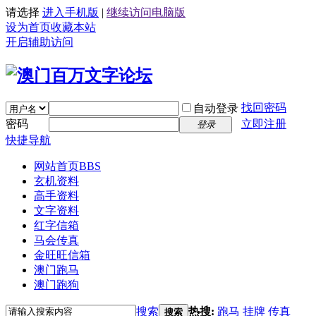
请选择
进入手机版
|
继续访问电脑版
设为首页
收藏本站
开启辅助访问
找回密码
自动登录
密码
立即注册
登录
快捷导航
网站首页
BBS
玄机资料
高手资料
文字资料
红字信箱
马会传真
金旺旺信箱
澳门跑马
澳门跑狗
搜索
热搜:
跑马
挂牌
传真
搜索