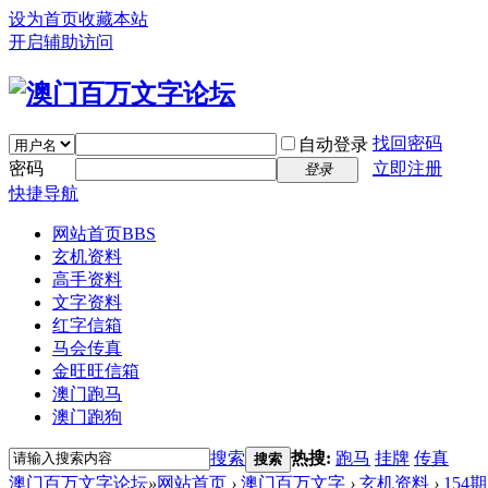
设为首页
收藏本站
开启辅助访问
找回密码
自动登录
密码
立即注册
登录
快捷导航
网站首页
BBS
玄机资料
高手资料
文字资料
红字信箱
马会传真
金旺旺信箱
澳门跑马
澳门跑狗
搜索
热搜:
跑马
挂牌
传真
搜索
澳门百万文字论坛
»
网站首页
›
澳门百万文字
›
玄机资料
›
154