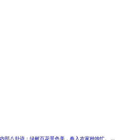
期内部八卦诗：绿树百花景色美，春入农家种地忙。 ...