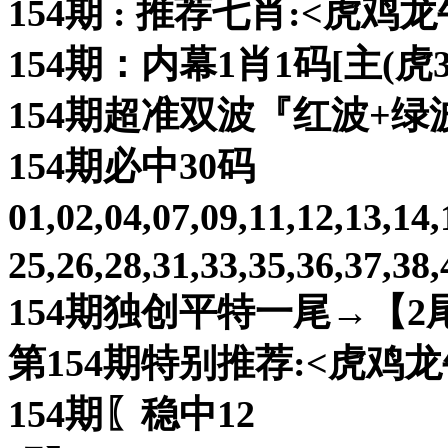
154期 : 推荐七肖:<虎鸡
154期：内幕1肖1码[主(虎35)
154期超准双波『红波+绿
154期必中30码
01,02,04,07,09,11,12,13,1
25,26,28,31,33,35,36,37,38,
154期独创平特一尾→【2
第154期特别推荐:<虎鸡
154期〖稳中12