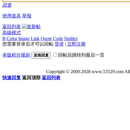
回复
使用道具
举报
返回列表
高级模式
B
Color
Image
Link
Quote
Code
Smilies
您需要登录后才可以回帖
登录
|
立即注册
本版积分规则
回帖后跳转到最后一页
发表回复
Copyright © 2000-2028 www.53529
快速回复
返回顶部
返回列表