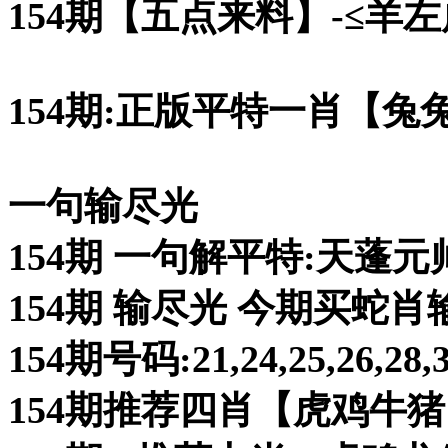
154期【五点来料】-≤羊
154期:正版平特一肖【兔
一句输尽光
154期 一句解平特:天蓬元
154期 输尽光 今期买蛇
154期号码:21,24,25,26,28,33,
154期推荐四肖【虎鸡牛