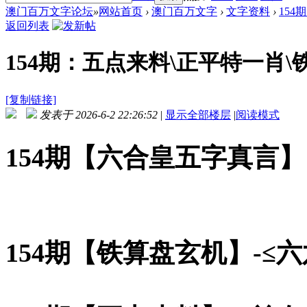
澳门百万文字论坛
»
网站首页
›
澳门百万文字
›
文字资料
›
154
返回列表
154期：五点来料\正平特一肖\铁
[复制链接]
发表于 2026-6-2 22:26:52
|
显示全部楼层
|
阅读模式
154期【六合皇五字真言】:
154期【铁算盘玄机】-≤