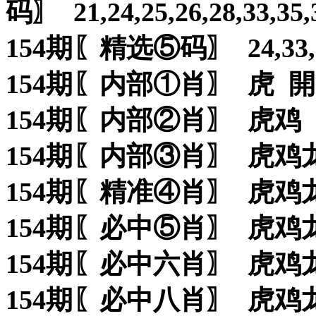
码〗 21,24,25,26,28,33,3
154期〖精选⑤码〗 24,33,
154期〖内部①肖〗 虎 
154期〖内部②肖〗 虎鸡
154期〖内部③肖〗 虎鸡
154期〖精准④肖〗 虎鸡
154期〖必中⑤肖〗 虎鸡
154期〖必中六肖〗 虎鸡
154期〖必中八肖〗 虎鸡