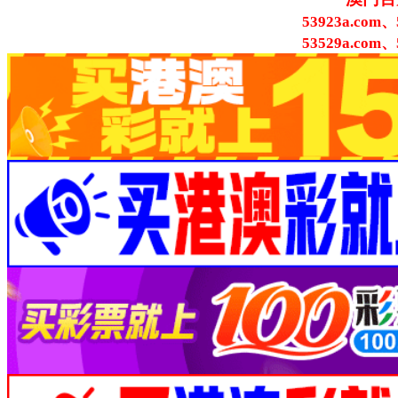
53923a.com、
53529a.com、