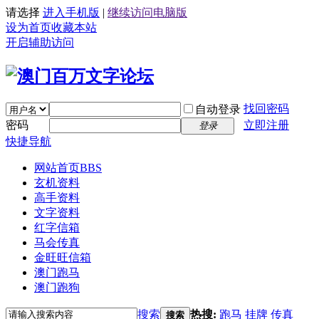
请选择
进入手机版
|
继续访问电脑版
设为首页
收藏本站
开启辅助访问
找回密码
自动登录
密码
立即注册
登录
快捷导航
网站首页
BBS
玄机资料
高手资料
文字资料
红字信箱
马会传真
金旺旺信箱
澳门跑马
澳门跑狗
搜索
热搜:
跑马
挂牌
传真
搜索