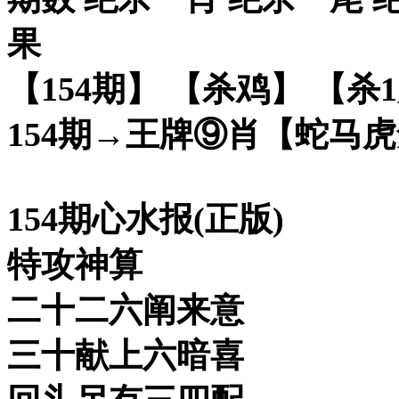
果
【154期】 【杀鸡】 【杀
154期→王牌⑨肖【蛇马
154期心水报(正版)
特攻神算
二十二六阐来意
三十献上六暗喜