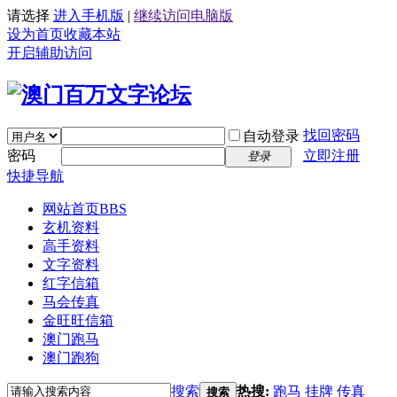
请选择
进入手机版
|
继续访问电脑版
设为首页
收藏本站
开启辅助访问
找回密码
自动登录
密码
立即注册
登录
快捷导航
网站首页
BBS
玄机资料
高手资料
文字资料
红字信箱
马会传真
金旺旺信箱
澳门跑马
澳门跑狗
搜索
热搜:
跑马
挂牌
传真
搜索