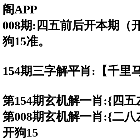
阁APP
008期:四五前后开本期（开:
狗15准。
154期三字解平肖:【千里马
第154期玄机解一肖:{四五
第008期玄机解一肖:{二
开狗15