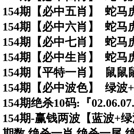
154期【必中五肖】 蛇马虎
154期【必中六肖】 蛇马虎
154期【必中七肖】 蛇马虎
154期【必中生肖】 蛇马
154期【平特一肖】 鼠鼠鼠
154期【必中波色】 绿波+
154期绝杀10码:『02.06.07.08
154期-赢钱两波【蓝波+
期数 绝杀一肖 绝杀一尾 