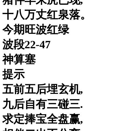
十八万丈红泉落。
今期旺波红绿
波段22-47
神算塞
提示
五前五后埋玄机,
九后自有三碰三.
求定捧宝全盘赢,