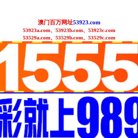
澳门百万网址
53923.com
53923a.com、53923b.com、53923c.com
53529a.com、53529b.com、53529c.com