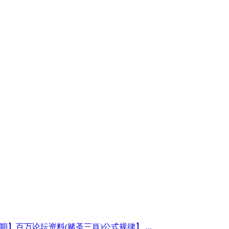
4期】百万论坛资料(赌圣三肖)公式规律】 ...