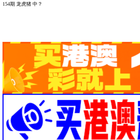
154期 龙虎猪 中？