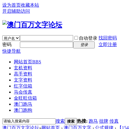
设为首页
收藏本站
开启辅助访问
找回密码
自动登录
密码
立即注册
登录
快捷导航
网站首页
BBS
玄机资料
高手资料
文字资料
红字信箱
马会传真
金旺旺信箱
澳门跑马
澳门跑狗
搜索
热搜:
跑马
挂牌
传真
搜索
澳门百万文字论坛
»
网站首页
›
澳门百万文字
›
公式规律
›
【15