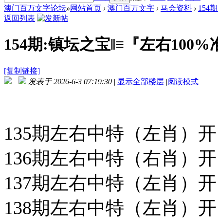
澳门百万文字论坛
»
网站首页
›
澳门百万文字
›
马会资料
›
154
返回列表
154期:镇坛之宝‖≡『左右100%
[复制链接]
发表于 2026-6-3 07:19:30
|
显示全部楼层
|
阅读模式
135期左右中特（左肖）开:
136期左右中特（右肖）开:
137期左右中特（左肖）开:
138期左右中特（左肖）开: