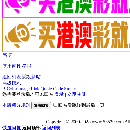
回复
使用道具
举报
返回列表
高级模式
B
Color
Image
Link
Quote
Code
Smilies
您需要登录后才可以回帖
登录
|
立即注册
本版积分规则
回帖后跳转到最后一页
发表回复
Copyright © 2000-2028 www.53529
快速回复
返回顶部
返回列表