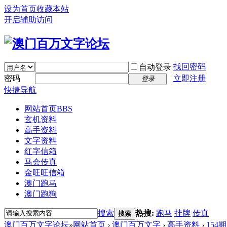
设为首页
收藏本站
开启辅助访问
找回密码
自动登录
密码
立即注册
登录
快捷导航
网站首页
BBS
玄机资料
高手资料
文字资料
红字信箱
马会传真
金旺旺信箱
澳门跑马
澳门跑狗
搜索
热搜:
跑马
挂牌
传真
搜索
澳门百万文字论坛
»
网站首页
›
澳门百万文字
›
高手资料
›
154