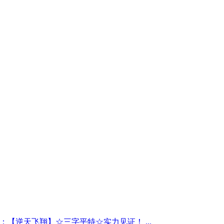
期：【逆天飞翔】☆三字平特☆实力见证！ ...