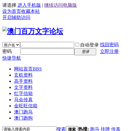
请选择
进入手机版
|
继续访问电脑版
设为首页
收藏本站
开启辅助访问
找回密码
自动登录
密码
立即注册
登录
快捷导航
网站首页
BBS
玄机资料
高手资料
文字资料
红字信箱
马会传真
金旺旺信箱
澳门跑马
澳门跑狗
搜索
热搜:
跑马
挂牌
传真
搜索