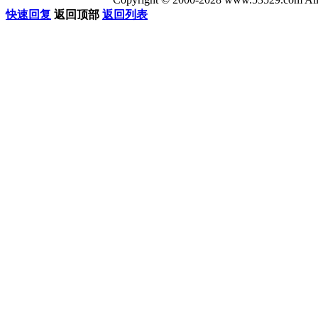
快速回复
返回顶部
返回列表