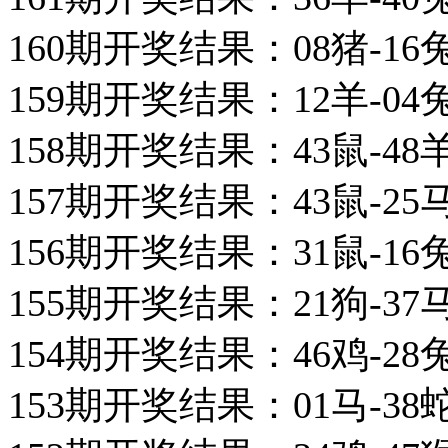
160期开奖结果：08猪-16兔-
159期开奖结果：12羊-04兔-
158期开奖结果：43鼠-48羊-
157期开奖结果：43鼠-25马-
156期开奖结果：31鼠-16兔-
155期开奖结果：21狗-37马-
154期开奖结果：46鸡-28兔-
153期开奖结果：01马-38蛇-