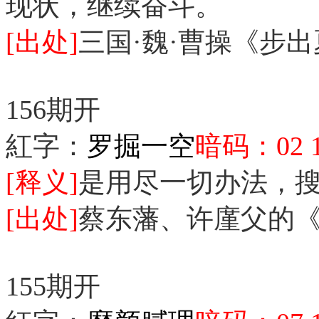
现状，继续奋斗。
[出处]
三国·魏·曹操《步
156期开
紅字：
罗掘一空
暗码：02 11
[释义]
是用尽一切办法，
[出处]
蔡东藩、许廑父的
155期开