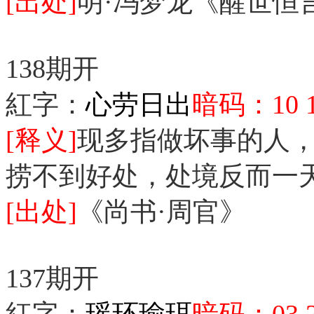
[出处]
明·冯梦龙《醒世恒
138期开
紅字：
心劳日出
暗码：10 11
[释义]
现多指做坏事的人
捞不到好处，处境反而一
[出处]
《尚书·周官》
137期开
紅字：
瑶环瑜珥
暗码：03 23