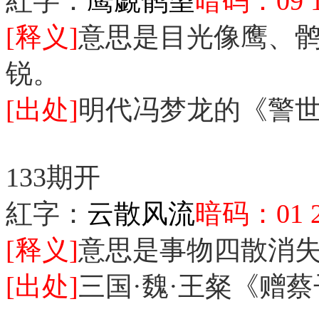
紅字：
鹰覷鹘望
暗码：09 12
[释义]
意思是目光像鹰、
锐。
[出处]
明代冯梦龙的《警世
133期开
紅字：
云散风流
暗码：01 22
[释义]
意思是事物四散消
[出处]
三国·魏·王粲《赠