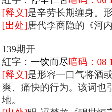
[释义]
是辛劳长期缠身。
[出处]
唐代李商隐的《河
139期开
紅字：
一饮而尽
暗码：08 15
[释义]
是形容一口气将酒
爽、痛快的行为。该词也
地。