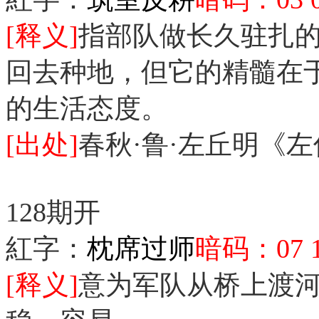
[释义]
指部队做长久驻扎
回去种地，但它的精髓在
的生活态度。
[出处]
春秋·鲁·左丘明《
128期开
紅字：
枕席过师
暗码：07 19
[释义]
意为军队从桥上渡