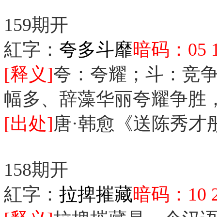
159期开
紅字：
夸多斗靡
暗码：05 12
[释义]
夸：夸耀；斗：竞
幅多、辞藻华丽夸耀争胜
[出处]
唐·韩愈《送陈秀才
158期开
紅字：
拉捭摧藏
暗码：10 21