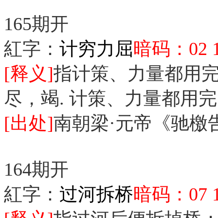
165期开
紅字：
计穷力屈
暗码：02 15
[释义]
指计策、力量都用完
尽，竭. 计策、力量都用完
[出处]
南朝梁·元帝《驰檄
164期开
紅字：
过河拆桥
暗码：07 10