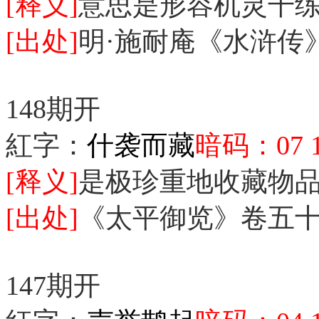
[释义]
意思是形容机灵干
[出处]
明·施耐庵《水浒传
148期开
紅字：
什袭而藏
暗码：07 14
[释义]
是极珍重地收藏物
[出处]
《太平御览》卷五
147期开