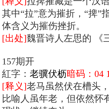
[释义]
拉捭摧藏是一个汉语词汇，
其中“拉”意为摧折，“捭”
体含义为摧伤挫折。
[出处]
魏晋诗人左思的 《
157期开
紅字：
老骥伏枥
暗码：04 13
[释义]
老马虽然伏在槽头
比喻人虽年老，但依然怀