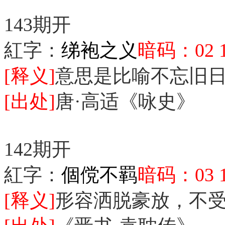
143期开
紅字：
绨袍之义
暗码：02 15
[释义]
意思是比喻不忘旧
[出处]
唐·高适《咏史》
142期开
紅字：
個傥不羁
暗码：03 11
[释义]
形容洒脱豪放，不