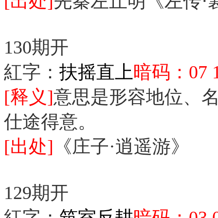
[出处]
先秦左丘明《左传·
130期开
紅字：
扶摇直上
暗码：07 10
[释义]
意思是形容地位、
仕途得意。
[出处]
《庄子·逍遥游》
129期开
紅字：
筑室反耕
暗码：03 08