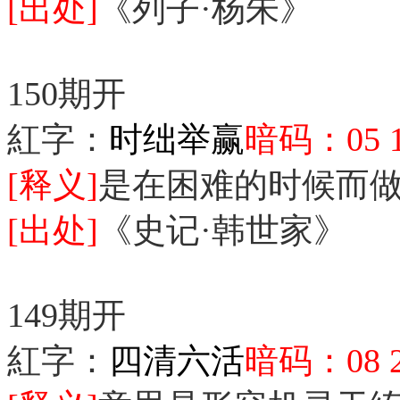
[出处]
《列子·杨朱》
150期开
紅字：
时绌举赢
暗码：05 18
[释义]
是在困难的时候而
[出处]
《史记·韩世家》
149期开
紅字：
四清六活
暗码：08 24