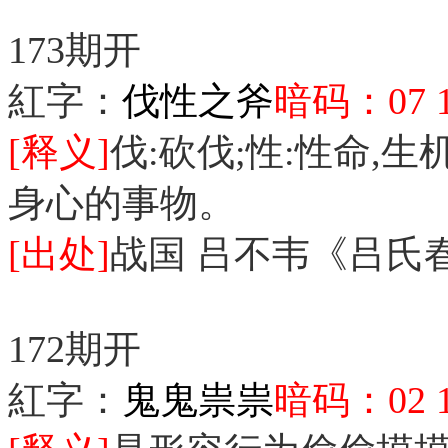
173期开
紅字：
伐性之斧
暗码：07 14
[释义]
伐:砍伐;性:性命,
身心的事物。
[出处]
战国 吕不韦《吕氏
172期开
紅字：
鬼鬼祟祟
暗码：02 11