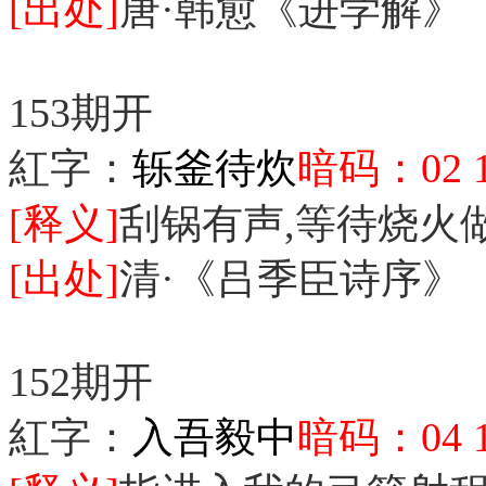
[出处]
唐·韩愈《进学解》
153期开
紅字：
轹釜待炊
暗码：02 17
[释义]
刮锅有声,等待烧火
[出处]
清·《吕季臣诗序》
152期开
紅字：
入吾毅中
暗码：04 11