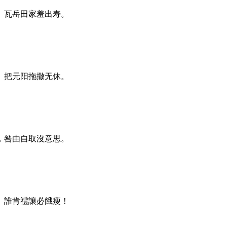
。瓦岳田家羞出寿。
。把元阳拖撒无休。
，咎由自取沒意思。
。誰肯禮讓必餓瘦！