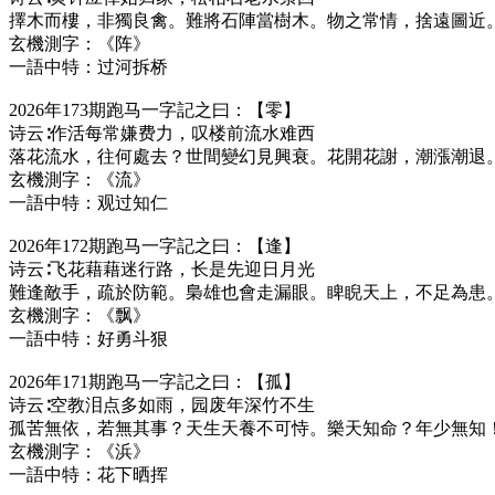
擇木而樓，非獨良禽。難將石陣當樹木。物之常情，捨遠圖近
玄機測字：《阵》
一語中特：过河拆桥
2026年173期跑马一字記之曰：【零】
诗云∶作活每常嫌费力，叹楼前流水难西
落花流水，往何處去？世間變幻見興衰。花開花謝，潮漲潮退
玄機測字：《流》
一語中特：观过知仁
2026年172期跑马一字記之曰：【逢】
诗云∶飞花藉藉迷行路，长是先迎日月光
難逢敵手，疏於防範。梟雄也會走漏眼。睥睨天上，不足為患。
玄機測字：《飘》
一語中特：好勇斗狠
2026年171期跑马一字記之曰：【孤】
诗云∶空教泪点多如雨，园废年深竹不生
孤苦無依，若無其事？天生天養不可恃。樂天知命？年少無知
玄機測字：《浜》
一語中特：花下晒挥