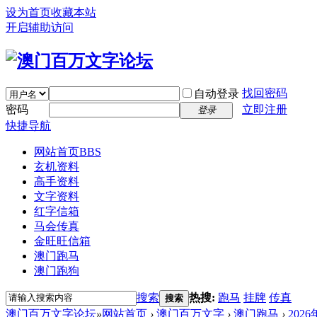
设为首页
收藏本站
开启辅助访问
找回密码
自动登录
密码
立即注册
登录
快捷导航
网站首页
BBS
玄机资料
高手资料
文字资料
红字信箱
马会传真
金旺旺信箱
澳门跑马
澳门跑狗
搜索
热搜:
跑马
挂牌
传真
搜索
澳门百万文字论坛
»
网站首页
›
澳门百万文字
›
澳门跑马
›
202