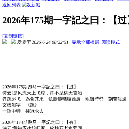
返回列表
2026年175期一字記之曰：【过
[复制链接]
发表于 2026-6-24 08:22:51
|
显示全部楼层
|
阅读模式
2026年175期跑马一字記之曰：【过】
诗云∶是风流天上飞琼，浑不见桃天杏冶
弹跳起飞，為食其果，飢腸轆轆腹難裹；艱難時勢，刻苦渡過
玄機測字：《跳》
一語中特：挂冠求去
2026年174期跑马一字記之曰：【有】
诗云∶黄钟应律始归家，松枯石老水萦回