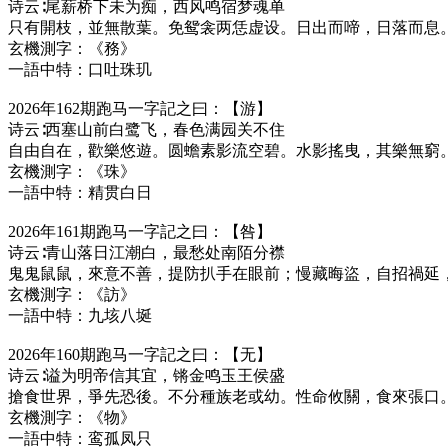
诗云∶尾薪桥下未为痴，西风鸣宿梦魂单
只有開枝，並無散葉。免鸳衾两恁虚设。日出而啼，日落而息
玄機測字：《務》
一語中特：口吐珠玑
2026年162期跑马一字記之曰：【游】
诗云∶西塞山前白鹭飞，春色满园关不住
自由自在，歡樂悠遊。圆蟾素影流空碧。水影搖曳，其樂無窮
玄機測字：《珠》
一語中特：精贯白日
2026年161期跑马一字記之曰：【咎】
诗云∶青山落日江潮白，最愁处南陌分襟
鬼鬼鼠鼠，來意不善，提防扒手在眼前；慢藏晦盜，自招禍延
玄機測字：《訪》
一語中特：九垓八埏
2026年160期跑马一字記之曰：【无】
诗云∶谥为明帝信其宜，锵金鸣玉王侯盛
搶食世界，爭先恐後。不分種族老或幼。性命攸關，食來張口
玄機測字：《物》
一語中特：鸾孤凤只