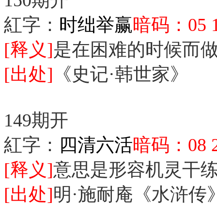
紅字：
时绌举赢
暗码：05 18
[释义]
是在困难的时候而
[出处]
《史记·韩世家》
149期开
紅字：
四清六活
暗码：08 24
[释义]
意思是形容机灵干
[出处]
明·施耐庵《水浒传