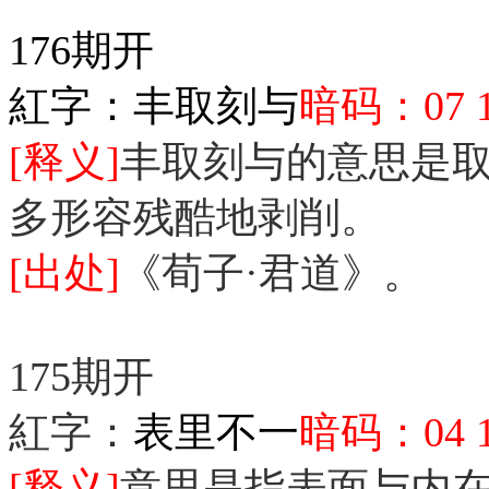
176期开
紅字：
丰取刻与
暗码：07 12
[释义]
丰取刻与的意思是
多形容残酷地剥削。
[出处]
《荀子·君道》。
175期开
紅字：
表里不一
暗码：04 19
[释义]
意思是指表面与内