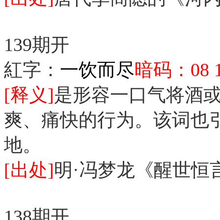
139期开
紅字：
一饮而尽
暗码：08 15
[释义]
是形容一口气将酒
爽、痛快的行为。该词也
地。
[出处]
明·冯梦龙《醒世恒
138期开