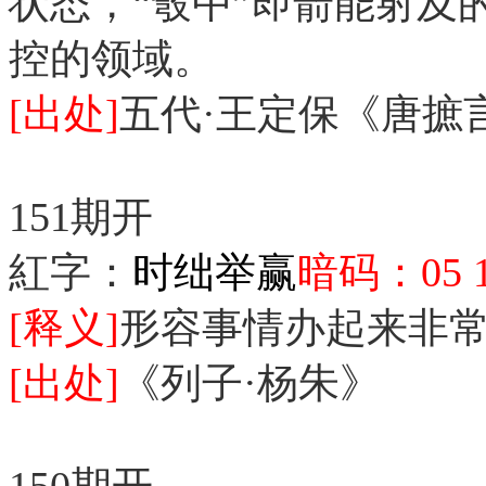
状态，“彀中”即箭能射及
控的领域。
[出处]
五代·王定保《唐摭
151期开
紅字：
时绌举赢
暗码：05 18
[释义]
形容事情办起来非
[出处]
《列子·杨朱》
150期开