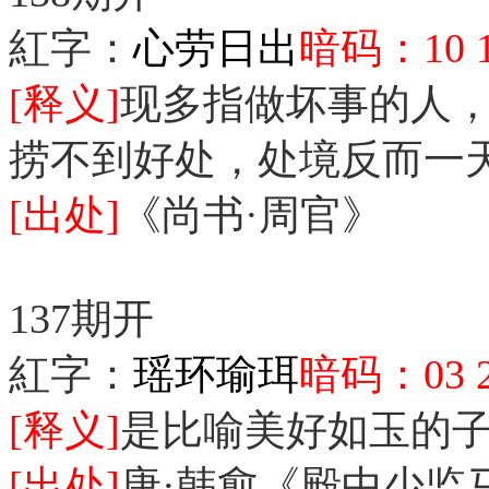
紅字：
心劳日出
暗码：10 11
[释义]
现多指做坏事的人
捞不到好处，处境反而一
[出处]
《尚书·周官》
137期开
紅字：
瑶环瑜珥
暗码：03 23
[释义]
是比喻美好如玉的
[出处]
唐·韩愈《殿中少监