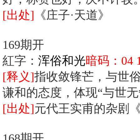
[出处]
《庄子·天道》
169期开
紅字：
浑俗和光
暗码：04 11
[释义]
指收敛锋芒，与世
谦和的态度，体现“与世无
[出处]
元代王实甫的杂剧《
168期开