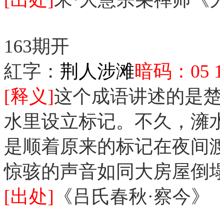
163期开
紅字：
荆人涉滩
暗码：05 13
[释义]
这个成语讲述的是
水里设立标记。不久，澭
是顺着原来的标记在夜间
惊骇的声音如同大房屋倒
[出处]
《吕氏春秋·察今》