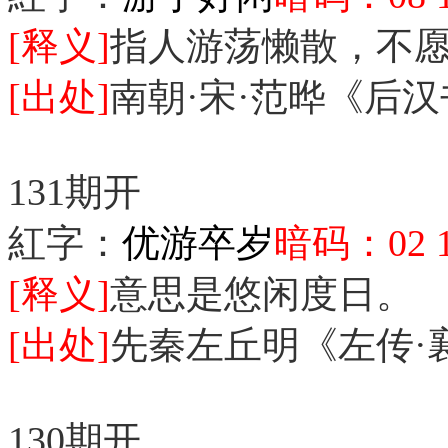
[释义]
指人游荡懒散，不
[出处]
南朝·宋·范晔《后汉
131期开
紅字：
优游卒岁
暗码：02 11
[释义]
意思是悠闲度日。
[出处]
先秦左丘明《左传·
130期开