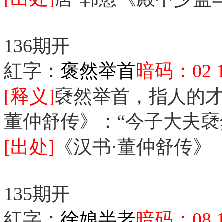
136期开
紅字：
褒然举首
暗码：02 10
[释义]
褎然举首，指人的才
董仲舒传》：“今子大夫褎
[出处]
《汉书·董仲舒传》
135期开
紅字：
徐娘半老
暗码：08 15