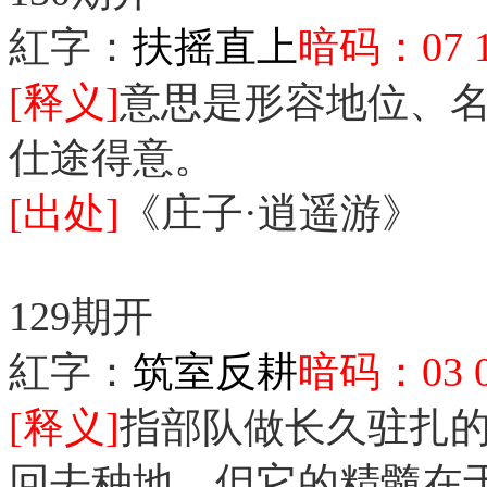
紅字：
扶摇直上
暗码：07 10
[释义]
意思是形容地位、
仕途得意。
[出处]
《庄子·逍遥游》
129期开
紅字：
筑室反耕
暗码：03 08
[释义]
指部队做长久驻扎
回去种地，但它的精髓在