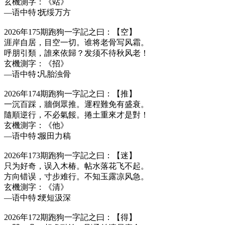
玄機測字：《站》
—语中特∶抚绥万方
2026年175期跑狗一字記之曰：【空】
涯岸自居，目空一切。谁将老骨写风霜。
呼朋引類，誰來依歸？发须不待秋风老！
玄機測字：《招》
—语中特∶凡胎浊骨
2026年174期跑狗一字記之曰：【推】
一沉百踩，牆倒眾推。運程難免有盛衰。
隨順逆行，不必氣餒。捲土重來才是對！
玄機測字：《他》
—语中特∶服田力稿
2026年173期跑狗一字記之曰：【迷】
只为好奇，误入木椿。帖水落花飞不起。
方向错误，寸步难行。不知玉露凉风急。
玄機測字：《清》
—语中特∶绠短汲深
2026年172期跑狗一字記之曰：【得】