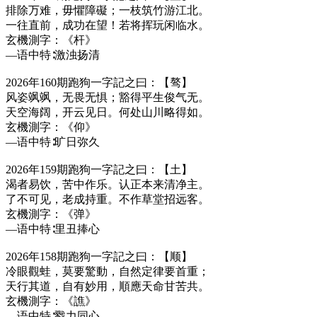
排除万难，毋懼障礙；一枝筑竹游江北。
一往直前，成功在望！若将挥玩闲临水。
玄機測字：《杆》
—语中特∶激浊扬清
2026年160期跑狗一字記之曰：【骜】
风姿飒飒，无畏无惧；豁得平生俊气无。
天空海阔，开云见日。何处山川略得如。
玄機測字：《仰》
—语中特∶旷日弥久
2026年159期跑狗一字記之曰：【土】
渴者易饮，苦中作乐。认正本来清净主。
了不可见，老成持重。不作草堂招远客。
玄機測字：《弹》
—语中特∶里丑捧心
2026年158期跑狗一字記之曰：【顺】
冷眼觀蛙，莫要驚動，自然定律要首重；
天行其道，自有妙用，順應天命甘苦共。
玄機測字：《譙》
—语中特∶戮力同心