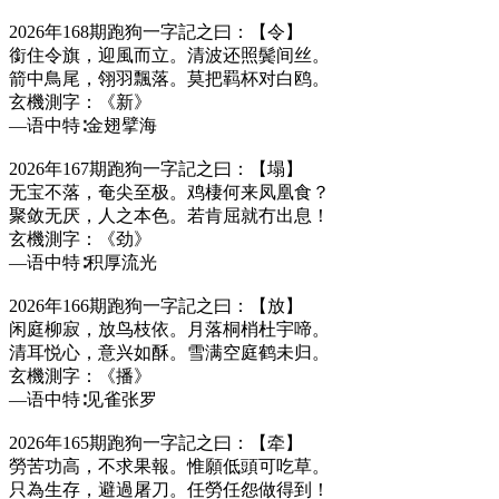
2026年168期跑狗一字記之曰：【令】
銜住令旗，迎風而立。清波还照鬓间丝。
箭中鳥尾，翎羽飄落。莫把羁杯对白鸥。
玄機測字：《新》
—语中特∶金翅擘海
2026年167期跑狗一字記之曰：【塌】
无宝不落，奄尖至极。鸡棲何来凤凰食？
聚敛无厌，人之本色。若肯屈就冇出息！
玄機測字：《劲》
—语中特∶积厚流光
2026年166期跑狗一字記之曰：【放】
闲庭柳寂，放鸟枝依。月落桐梢杜宇啼。
清耳悦心，意兴如酥。雪满空庭鹤未归。
玄機測字：《播》
—语中特∶见雀张罗
2026年165期跑狗一字記之曰：【牵】
勞苦功高，不求果報。惟願低頭可吃草。
只為生存，避過屠刀。任勞任怨做得到！