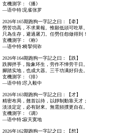
玄機測字：《播》
—语中特∶见雀张罗
2026年165期跑狗一字記之曰：【牵】
勞苦功高，不求果報。惟願低頭可吃草。
只為生存，避過屠刀。任勞任怨做得到！
玄機測字：《称》
—语中特∶椅挈伺诈
2026年164期跑狗一字記之曰：【跌】
跌脚拌手，险象环生，劳作不惮劳干日。
腳踏实地，也成大器。三千功满好归去。
玄機測字：《排》
—语中特∶尽入毅中
2026年163期跑狗一字記之曰：【才】
精密布局，翹首以待，以靜制動靠天才；
淡淡定定，必有財來。無需頻撲更自在。
玄機測字：《调》
—语中特∶寂天寞地
2026年162期跑狗一字記之曰：【想】