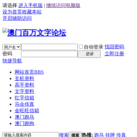
请选择
进入手机版
|
继续访问电脑版
设为首页
收藏本站
开启辅助访问
找回密码
自动登录
密码
立即注册
登录
快捷导航
网站首页
BBS
玄机资料
高手资料
文字资料
红字信箱
马会传真
金旺旺信箱
澳门跑马
澳门跑狗
搜索
热搜:
跑马
挂牌
传真
搜索