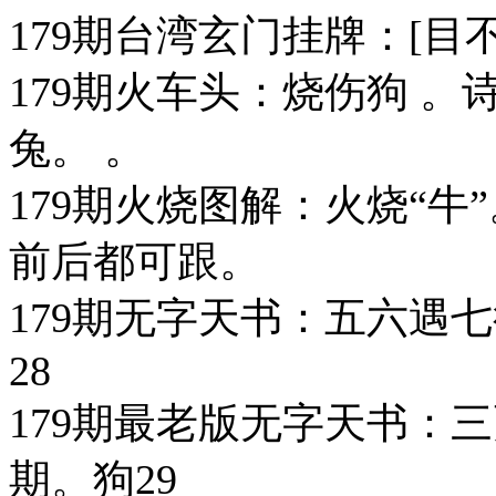
179期台湾玄门挂牌：[目不暇
179期火车头：烧伤狗 
兔。 。
179期火烧图解：火烧“
前后都可跟。
179期无字天书：五六遇
28
179期最老版无字天书：
期。狗29