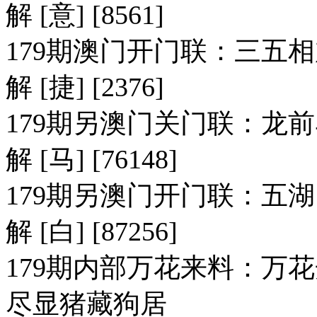
解 [意] [8561]
179期澳门开门联：三五
解 [捷] [2376]
179期另澳门关门联：龙
解 [马] [76148]
179期另澳门开门联：五
解 [白] [87256]
179期内部万花来料：万
尽显猪藏狗居