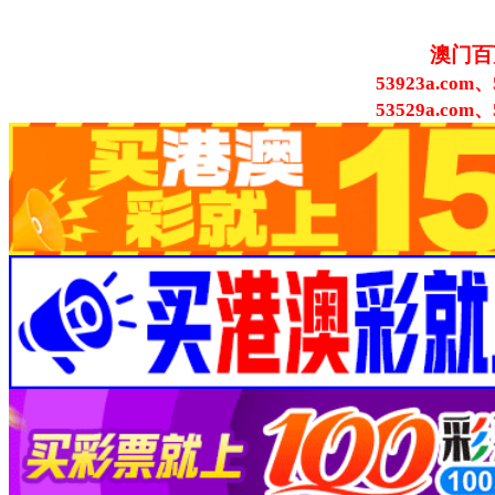
澳门百
53923a.com、
53529a.com、