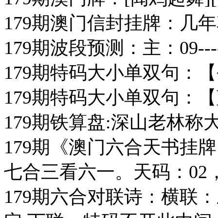
179期澳门信封挂牌：几年
179期波段预测：主：09----20
179期特码大小单双句：
179期特码大小单双句：
179期铁算盘:深山老林
179期《澳门六合天书挂
七合三看六一。天码：02，08
179期六合对联诗：横联