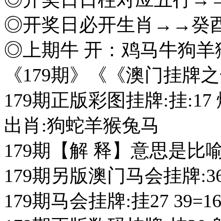
◎开奖日必开生肖→→癸
◎上期牛 开：鸡马牛狗羊
《179期》《《澳门挂牌
179期正版彩图挂牌:挂:17
出肖:狗蛇羊猴兔马
179期【解 释】意思是
179期另版澳门马会挂牌:3
179期马会挂牌:挂27 39=1