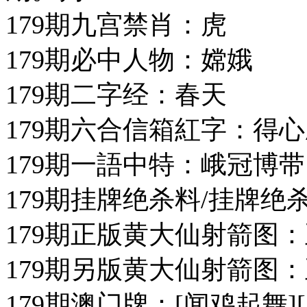
179期九宫禁肖：虎
179期必中人物：嫦娥
179期二字经：春天
179期六合信箱紅字：得心应手 
179期一語中特：峨冠博带
179期挂牌绝杀料/挂牌绝
179期正版黄大仙射箭图：正27
179期另版黄大仙射箭图：正45
179期澳门牌：[闻鸡起舞][1