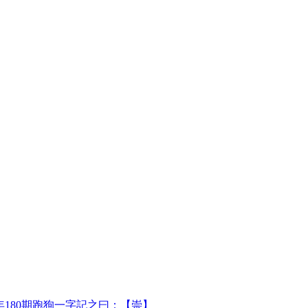
6年180期跑狗一字記之曰：【崇】