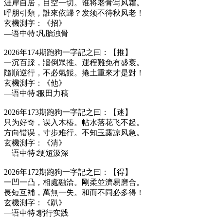
涯岸自居，目空一切。谁将老骨写风霜。
呼朋引類，誰來依歸？发须不待秋风老！
玄機測字：《招》
—语中特∶凡胎浊骨
2026年174期跑狗一字記之曰：【推】
一沉百踩，牆倒眾推。運程難免有盛衰。
隨順逆行，不必氣餒。捲土重來才是對！
玄機測字：《他》
—语中特∶服田力稿
2026年173期跑狗一字記之曰：【迷】
只为好奇，误入木椿。帖水落花飞不起。
方向错误，寸步难行。不知玉露凉风急。
玄機測字：《清》
—语中特∶绠短汲深
2026年172期跑狗一字記之曰：【得】
一凹一凸，相處融洽。剛柔並濟易磨合。
長短互補，萬無一失。和而不同必多得！
玄機測字：《趴》
—语中特∶躬行实践