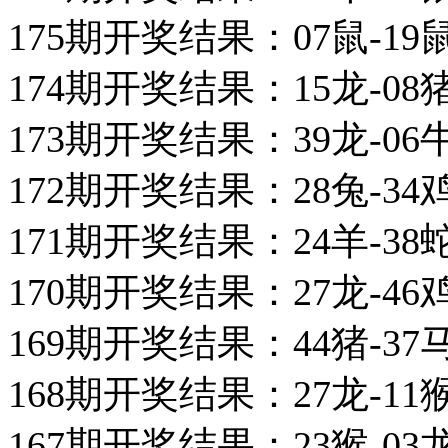
175期开奖结果：07鼠-19鼠-
174期开奖结果：15龙-08猪-
173期开奖结果：39龙-06牛-
172期开奖结果：28兔-34鸡-
171期开奖结果：24羊-38蛇-
170期开奖结果：27龙-46鸡-
169期开奖结果：44猪-37马-
168期开奖结果：27龙-11猴-
167期开奖结果：23猴-03龙-