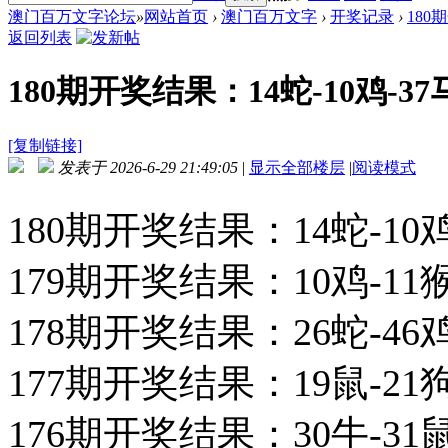
澳门百万文字论坛
»
网站首页
›
澳门百万文字
›
开奖记录
›
180期
返回列表
180期开奖结果：14蛇-10鸡-37马
[复制链接]
发表于 2026-6-29 21:49:05
|
显示全部楼层
|
阅读模式
180期开奖结果：14蛇-10鸡-
179期开奖结果：10鸡-11猴-
178期开奖结果：26蛇-46鸡-
177期开奖结果：19鼠-21狗-
176期开奖结果：30牛-31鼠-