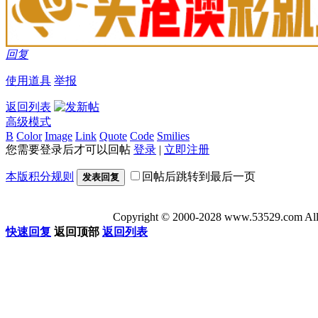
回复
使用道具
举报
返回列表
高级模式
B
Color
Image
Link
Quote
Code
Smilies
您需要登录后才可以回帖
登录
|
立即注册
本版积分规则
回帖后跳转到最后一页
发表回复
Copyright © 2000-2028 www.53529
快速回复
返回顶部
返回列表