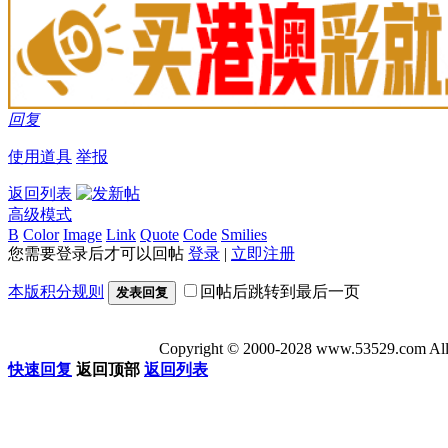
回复
使用道具
举报
返回列表
高级模式
B
Color
Image
Link
Quote
Code
Smilies
您需要登录后才可以回帖
登录
|
立即注册
本版积分规则
回帖后跳转到最后一页
发表回复
Copyright © 2000-2028 www.53529
快速回复
返回顶部
返回列表