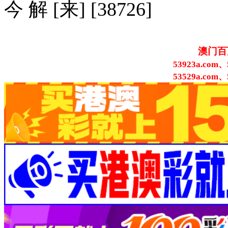
今 解 [来] [38726]
澳门百
53923a.com、
53529a.com、