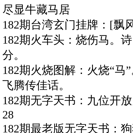
尽显牛藏马居
182期台湾玄门挂牌：[飘风聚
182期火车头：烧伤马。
分。
182期火烧图解：火烧“
飞腾传佳话。
182期无字天书：九位开
28
182期最老版无字天书：