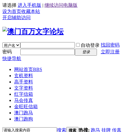
请选择
进入手机版
|
继续访问电脑版
设为首页
收藏本站
开启辅助访问
找回密码
自动登录
密码
立即注册
登录
快捷导航
网站首页
BBS
玄机资料
高手资料
文字资料
红字信箱
马会传真
金旺旺信箱
澳门跑马
澳门跑狗
搜索
热搜:
跑马
挂牌
传真
搜索