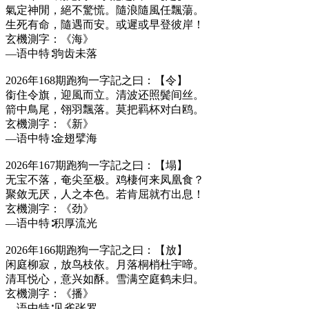
氣定神閒，絕不驚慌。隨浪隨風任飄蕩。
生死有命，隨遇而安。或遲或早登彼岸！
玄機測字：《海》
—语中特∶驹齿未落
2026年168期跑狗一字記之曰：【令】
銜住令旗，迎風而立。清波还照鬓间丝。
箭中鳥尾，翎羽飄落。莫把羁杯对白鸥。
玄機測字：《新》
—语中特∶金翅擘海
2026年167期跑狗一字記之曰：【塌】
无宝不落，奄尖至极。鸡棲何来凤凰食？
聚敛无厌，人之本色。若肯屈就冇出息！
玄機測字：《劲》
—语中特∶积厚流光
2026年166期跑狗一字記之曰：【放】
闲庭柳寂，放鸟枝依。月落桐梢杜宇啼。
清耳悦心，意兴如酥。雪满空庭鹤未归。
玄機測字：《播》
—语中特∶见雀张罗