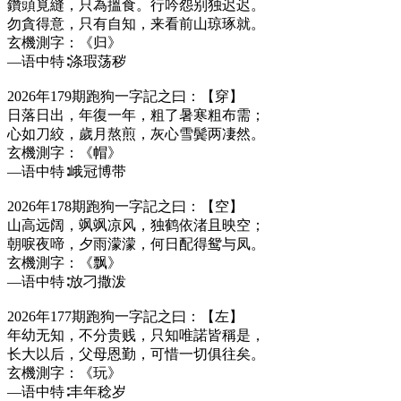
鑽頭覓縫，只為搵食。行吟怨别独迟迟。
勿貪得意，只有自知，来看前山琼琢就。
玄機測字：《归》
—语中特∶涤瑕荡秽
2026年179期跑狗一字記之曰：【穿】
日落日出，年復一年，粗了暑寒粗布需；
心如刀絞，歲月熬煎，灰心雪鬓两凄然。
玄機測字：《帽》
—语中特∶峨冠博带
2026年178期跑狗一字記之曰：【空】
山高远阔，飒飒凉风，独鹤依渚且映空；
朝唳夜啼，夕雨濛濛，何日配得鸳与凤。
玄機測字：《飘》
—语中特∶放刁撒泼
2026年177期跑狗一字記之曰：【左】
年幼无知，不分贵贱，只知唯諾皆稱是，
长大以后，父母恩勤，可惜一切俱往矣。
玄機測字：《玩》
—语中特∶丰年稔岁