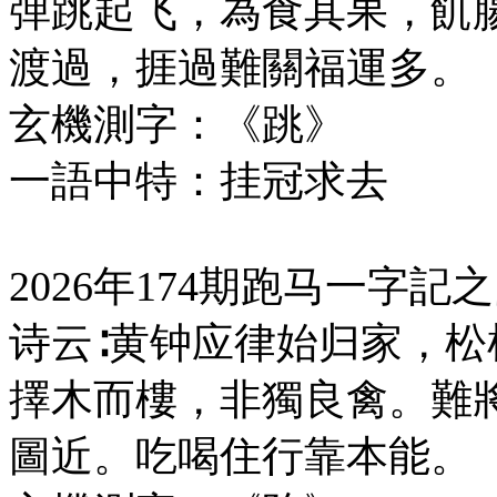
弹跳起飞，為食其果，飢
渡過，捱過難關福運多。
玄機測字：《跳》
一語中特：挂冠求去
2026年174期跑马一字記
诗云∶黄钟应律始归家，松
擇木而樓，非獨良禽。難
圖近。吃喝住行靠本能。