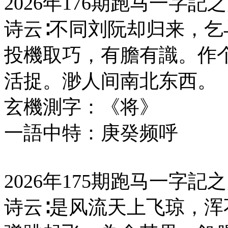
2026年176期跑马一字記
诗云∶不同刘阮却归来，乞
投機取巧，有膽有識。作
活捉。渺人间南北东西。
玄機測字：《将》
一語中特：庚癸频呼
2026年175期跑马一字記
诗云∶是风流天上飞琼，浑