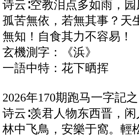
诗云∶空教泪点多如雨，园
孤苦無依，若無其事？天
無知！自食其力不容易！
玄機測字：《浜》
一語中特：花下晒挥
2026年170期跑马一字記
诗云∶羡君人物东西晋，闲
林中飞鳥，安樂于窩。輕