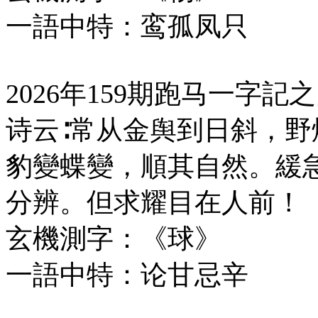
一語中特：鸾孤凤只
2026年159期跑马一字記
诗云∶常从金舆到日斜，野
豹變蝶變，順其自然。緩
分辨。但求耀目在人前！
玄機測字：《球》
一語中特：论甘忌辛