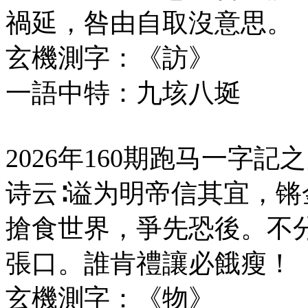
禍延，咎由自取沒意思。
玄機測字：《訪》
一語中特：九垓八埏
2026年160期跑马一字記
诗云∶谥为明帝信其宜，锵
搶食世界，爭先恐後。不
張口。誰肯禮讓必餓瘦！
玄機測字：《物》