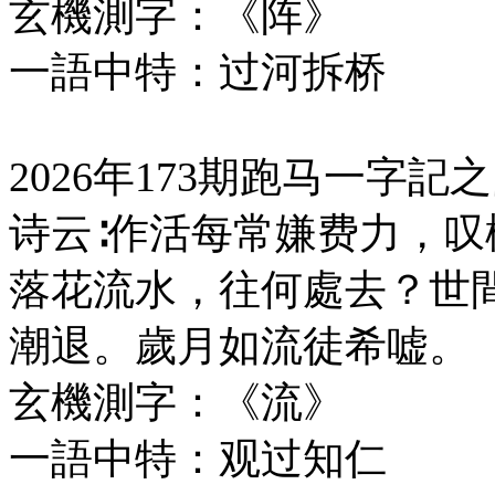
玄機測字：《阵》
一語中特：过河拆桥
2026年173期跑马一字記
诗云∶作活每常嫌费力，叹
落花流水，往何處去？世
潮退。歲月如流徒希嘘。
玄機測字：《流》
一語中特：观过知仁