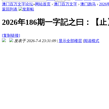
澳门百万文字论坛
»
网站首页
›
澳门百万文字
›
澳门跑马
›
202
返回列表
2026年186期一字記之曰：【止
[复制链接]
发表于 2026-7-4 23:31:09
|
显示全部楼层
|
阅读模式