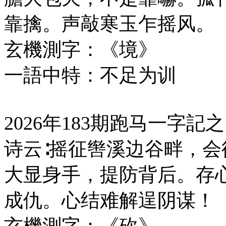
靠擒。声敲寒玉乍摇风。
玄機測字：《境》
一語中特：不足为训
2026年183期跑马一字記
诗云∶摇征辔溪边谷畔，会
大显身手，提防背后。存
成仇。心结难解逞阴谋！
玄機測字：《砍》