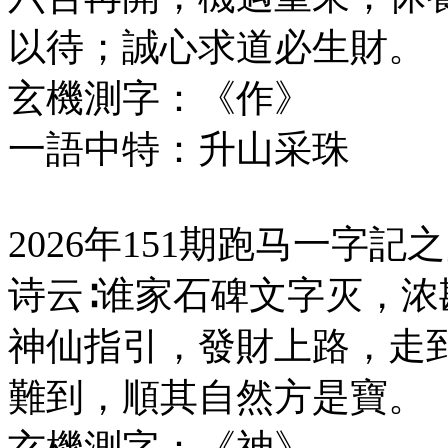
以待；誠心求道必生財。
玄機測字：《作》
一語中特：升山采珠
2026年151期跑马一字記
诗云∶谁家石碑文字灭，浓
神仙指引，發財上路，走
難到，順其自然方是寶。
玄機測字：《神》