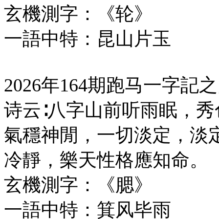
玄機測字：《轮》
一語中特：昆山片玉
2026年164期跑马一字記
诗云∶八字山前听雨眠，秀
氣穩神閒，一切淡定，淡
冷靜，樂天性格應知命。
玄機測字：《腮》
一語中特：箕风毕雨