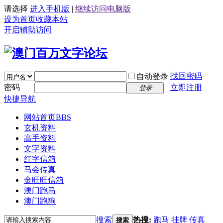
请选择
进入手机版
|
继续访问电脑版
设为首页
收藏本站
开启辅助访问
找回密码
自动登录
密码
立即注册
登录
快捷导航
网站首页
BBS
玄机资料
高手资料
文字资料
红字信箱
马会传真
金旺旺信箱
澳门跑马
澳门跑狗
搜索
热搜:
跑马
挂牌
传真
搜索