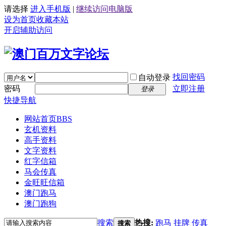
请选择
进入手机版
|
继续访问电脑版
设为首页
收藏本站
开启辅助访问
找回密码
自动登录
密码
立即注册
登录
快捷导航
网站首页
BBS
玄机资料
高手资料
文字资料
红字信箱
马会传真
金旺旺信箱
澳门跑马
澳门跑狗
搜索
热搜:
跑马
挂牌
传真
搜索