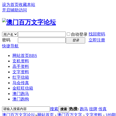
设为首页
收藏本站
开启辅助访问
找回密码
自动登录
密码
立即注册
登录
快捷导航
网站首页
BBS
玄机资料
高手资料
文字资料
红字信箱
马会传真
金旺旺信箱
澳门跑马
澳门跑狗
搜索
热搜:
跑马
挂牌
传真
搜索
澳门百万文字论坛
»
网站首页
›
澳门百万文字
›
文字资料
›
189