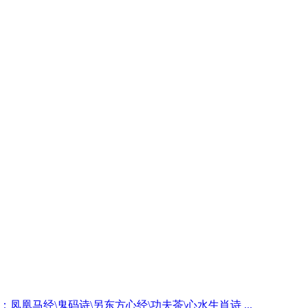
期：凤凰马经\鬼码诗\另东方心经\功夫茶\心水生肖诗 ...