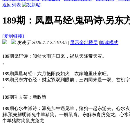
返回列表
189期：凤凰马经\鬼码诗\另东
[复制链接]
发表于 2026-7-7 22:10:45
|
显示全部楼层
|
阅读模式
189期鬼码诗：倾盆大雨连日来，祸从天降带天灾。
。
189期凤凰马经：六月艳阳炎如火，农家地里庄家旺。
189期另东方心经：财宝双双到眼前，三四同来是一双。玄机
。
189期功夫茶：新政策
189期心水生肖诗：添兔加牛遇见羊，猪狗一起东游去。心水
解:预先解明肖兔牛羊猪狗。一解鼠肖。东解东肖虎兔龙。心
牛羊猪防狗鼠虎兔龙