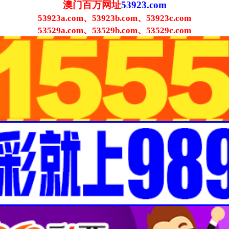
澳门百万网址
53923.com
53923a.com、53923b.com、53923c.com
53529a.com、53529b.com、53529c.com