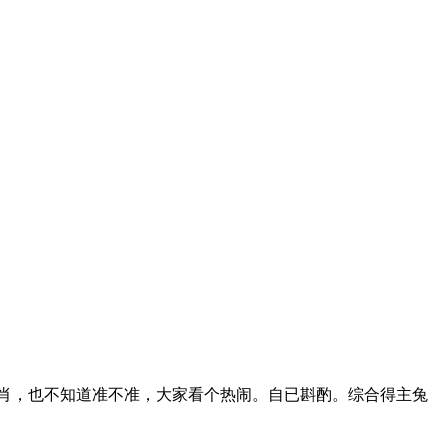
肖，也不知道准不准，大家看个热闹。自已斟酌。综合得主兔