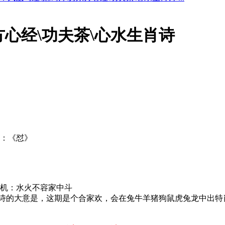
方心经\功夫茶\心水生肖诗
字：《怼》
玄机：水火不容家中斗
水诗的大意是，这期是个合家欢，会在兔牛羊猪狗鼠虎兔龙中出特