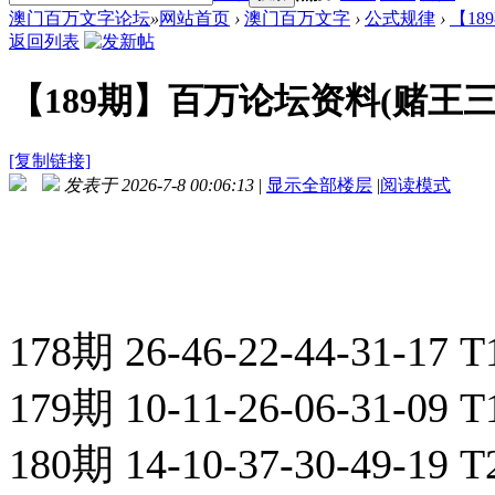
澳门百万文字论坛
»
网站首页
›
澳门百万文字
›
公式规律
›
【18
返回列表
【189期】百万论坛资料(赌王
[复制链接]
发表于 2026-7-8 00:06:13
|
显示全部楼层
|
阅读模式
178期 26-46-22-44-31-17 
179期 10-11-26-06-31-09 
180期 14-10-37-30-49-19 