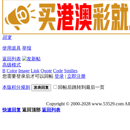
回复
使用道具
举报
返回列表
高级模式
B
Color
Image
Link
Quote
Code
Smilies
您需要登录后才可以回帖
登录
|
立即注册
本版积分规则
回帖后跳转到最后一页
发表回复
Copyright © 2000-2028 www.53529
快速回复
返回顶部
返回列表