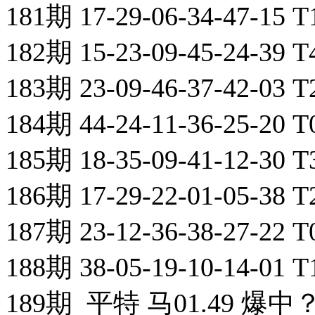
181期 17-29-06-34-47-15
182期 15-23-09-45-24-39
183期 23-09-46-37-42-03
184期 44-24-11-36-25-20
185期 18-35-09-41-12-30
186期 17-29-22-01-05-38
187期 23-12-36-38-27-22
188期 38-05-19-10-14-01
189期 平特 马01.49 爆中