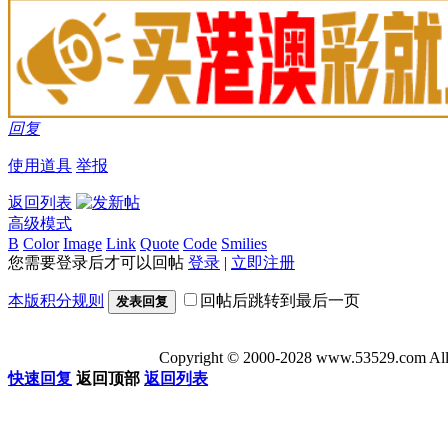
回复
使用道具
举报
返回列表
高级模式
B
Color
Image
Link
Quote
Code
Smilies
您需要登录后才可以回帖
登录
|
立即注册
本版积分规则
回帖后跳转到最后一页
发表回复
Copyright © 2000-2028 www.53529
快速回复
返回顶部
返回列表