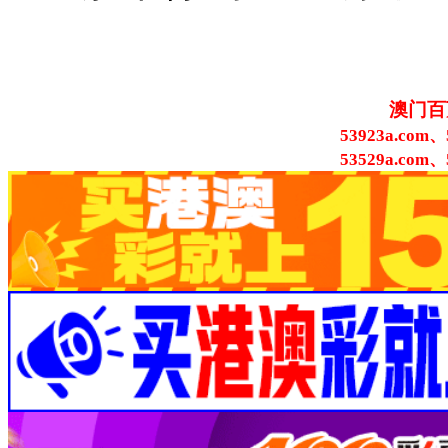
澳门百
53923a.com、
53529a.com、