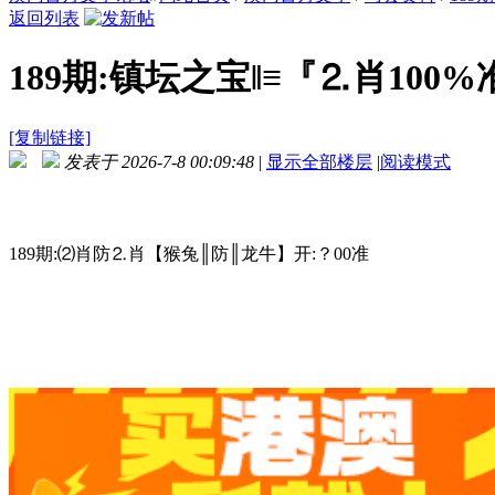
返回列表
189期:镇坛之宝‖≡『⒉肖100%
[复制链接]
发表于 2026-7-8 00:09:48
|
显示全部楼层
|
阅读模式
189期:⑵肖防⒉肖【猴兔║防║龙牛】开:？00准