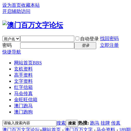
设为首页
收藏本站
开启辅助访问
找回密码
自动登录
密码
立即注册
登录
快捷导航
网站首页
BBS
玄机资料
高手资料
文字资料
红字信箱
马会传真
金旺旺信箱
澳门跑马
澳门跑狗
搜索
热搜:
跑马
挂牌
传真
搜索
澳门百万文字论坛
»
网站首页
›
澳门百万文字
›
马会资料
›
189