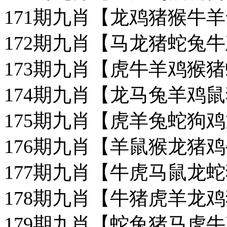
171期九肖【龙鸡猪猴牛羊
172期九肖【马龙猪蛇兔牛
173期九肖【虎牛羊鸡猴猪
174期九肖【龙马兔羊鸡鼠
175期九肖【虎羊兔蛇狗鸡
176期九肖【羊鼠猴龙猪鸡
177期九肖【牛虎马鼠龙蛇
178期九肖【牛猪虎羊龙鸡
179期九肖【蛇兔猪马虎牛