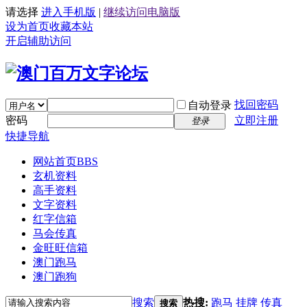
请选择
进入手机版
|
继续访问电脑版
设为首页
收藏本站
开启辅助访问
找回密码
自动登录
密码
立即注册
登录
快捷导航
网站首页
BBS
玄机资料
高手资料
文字资料
红字信箱
马会传真
金旺旺信箱
澳门跑马
澳门跑狗
搜索
热搜:
跑马
挂牌
传真
搜索