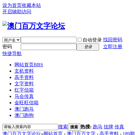
设为首页
收藏本站
开启辅助访问
找回密码
自动登录
密码
立即注册
登录
快捷导航
网站首页
BBS
玄机资料
高手资料
文字资料
红字信箱
马会传真
金旺旺信箱
澳门跑马
澳门跑狗
搜索
热搜:
跑马
挂牌
传真
搜索
澳门百万文字论坛
»
网站首页
›
澳门百万文字
›
高手资料
›
189