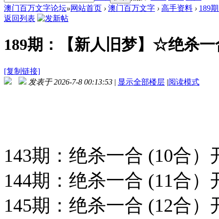
澳门百万文字论坛
»
网站首页
›
澳门百万文字
›
高手资料
›
189
返回列表
189期：【新人旧梦】☆绝杀
[复制链接]
发表于 2026-7-8 00:13:53
|
显示全部楼层
|
阅读模式
143期：绝杀一合 (10合）
144期：绝杀一合 (11合）
145期：绝杀一合 (12合）