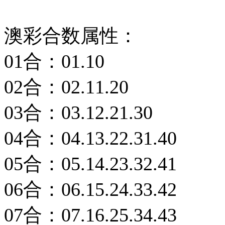
澳彩合数属性：
01合：01.10
02合：02.11.20
03合：03.12.21.30
04合：04.13.22.31.40
05合：05.14.23.32.41
06合：06.15.24.33.42
07合：07.16.25.34.43