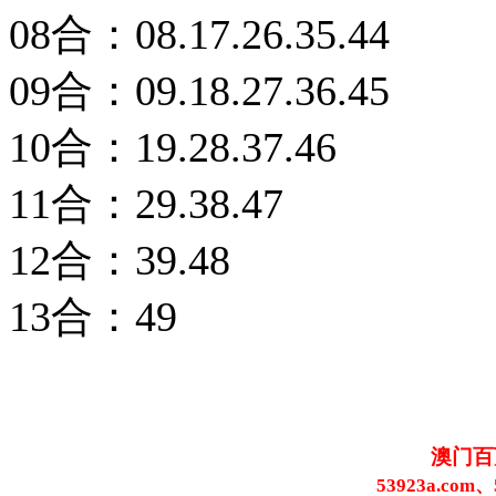
08合：08.17.26.35.44
09合：09.18.27.36.45
10合：19.28.37.46
11合：29.38.47
12合：39.48
13合：49
澳门百
53923a.com、