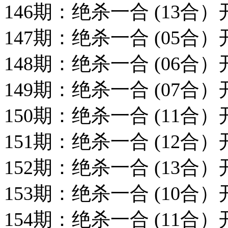
146期：绝杀一合 (13合）
147期：绝杀一合 (05合）
148期：绝杀一合 (06合）
149期：绝杀一合 (07合）
150期：绝杀一合 (11合）
151期：绝杀一合 (12合）
152期：绝杀一合 (13合）
153期：绝杀一合 (10合）
154期：绝杀一合 (11合）