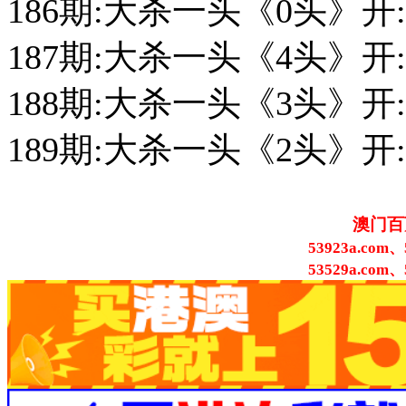
186期:大杀一头《0头》开:
187期:大杀一头《4头》开:
188期:大杀一头《3头》开:
189期:大杀一头《2头》开:
澳门百
53923a.com、
53529a.com、