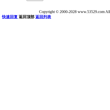
Copyright © 2000-2028 www.53529
快速回复
返回顶部
返回列表