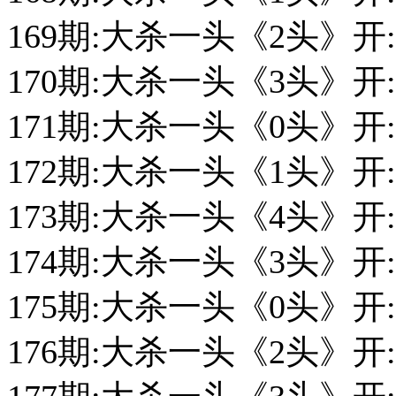
169期:大杀一头《2头》开:
170期:大杀一头《3头》开:
171期:大杀一头《0头》开:
172期:大杀一头《1头》开:
173期:大杀一头《4头》开:
174期:大杀一头《3头》开:
175期:大杀一头《0头》开:
176期:大杀一头《2头》开: