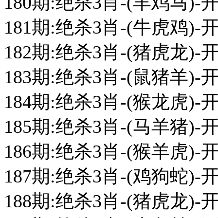
180期:绝杀3肖-(羊鸡马)-开
181期:绝杀3肖-(牛虎鸡)-开
182期:绝杀3肖-(猪虎龙)-开
183期:绝杀3肖-(鼠猪羊)-开
184期:绝杀3肖-(猴龙虎)-开
185期:绝杀3肖-(马羊猪)-开
186期:绝杀3肖-(猴羊虎)-开
187期:绝杀3肖-(鸡狗蛇)-开
188期:绝杀3肖-(猪虎龙)-开