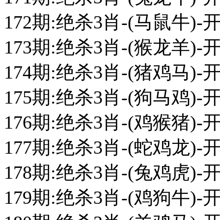
172期:绝杀3肖-(马鼠牛)-开
173期:绝杀3肖-(猴龙羊)-开
174期:绝杀3肖-(猪鸡马)-开
175期:绝杀3肖-(狗马鸡)-开
176期:绝杀3肖-(鸡猴猪)-开
177期:绝杀3肖-(蛇鸡龙)-开
178期:绝杀3肖-(兔鸡虎)-开
179期:绝杀3肖-(鸡狗牛)-开