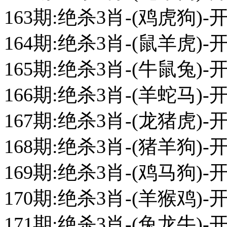
163期:绝杀3肖-(鸡虎狗)-开
164期:绝杀3肖-(鼠羊虎)-开
165期:绝杀3肖-(牛鼠兔)-开
166期:绝杀3肖-(羊蛇马)-开
167期:绝杀3肖-(龙猪虎)-开
168期:绝杀3肖-(猪羊狗)-开
169期:绝杀3肖-(鸡马狗)-开
170期:绝杀3肖-(羊猴鸡)-开
171期:绝杀3肖-(兔龙牛)-开