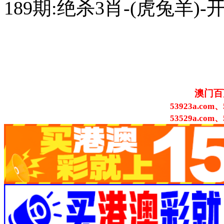
189期:绝杀3肖-(虎兔羊)-开
澳门百
53923a.com、
53529a.com、