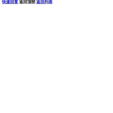
快速回复
返回顶部
返回列表