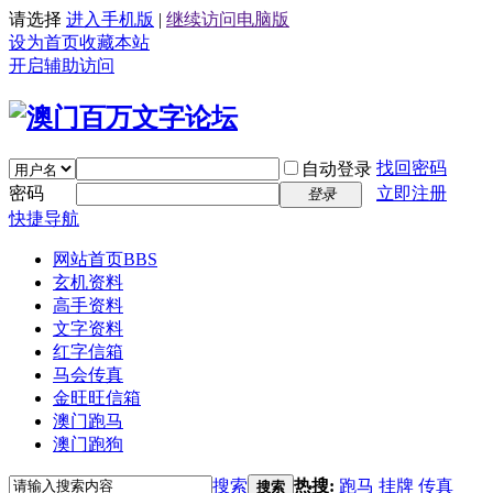
请选择
进入手机版
|
继续访问电脑版
设为首页
收藏本站
开启辅助访问
找回密码
自动登录
密码
立即注册
登录
快捷导航
网站首页
BBS
玄机资料
高手资料
文字资料
红字信箱
马会传真
金旺旺信箱
澳门跑马
澳门跑狗
搜索
热搜:
跑马
挂牌
传真
搜索