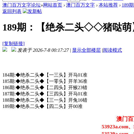
澳门百万文字论坛
»
网站首页
›
澳门百万文字
›
本站推荐
›
189
返回列表
189期：【绝杀二头◇◇猪哒
[复制链接]
发表于 2026-7-8 00:17:27
|
显示全部楼层
|
阅读模式
184期:◆绝杀二头◆【一三头】开马01准
185期:◆绝杀二头◆【一零头】开羊36准
186期:◆绝杀二头◆【二四头】开猴23错
187期:◆绝杀二头◆【三四头】开马01准
188期:◆绝杀二头◆【三一头】开兔16错
189期:◆绝杀二头◆【四二头】开00准
澳门百
53923a.com、
53529a.com、